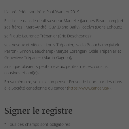
L'a précédée son frère Paul-Yvan en 2019.
Elle laisse dans le deuil sa soeur Marcelle (Jacques Beauchamp) et
ses frères : Marc-André, Guy (Diane Bailly), Jocelyn (Doris Lehoux);
sa filleule Laurence Trépanier (Éric Deschesnes);
ses neveux et nièces : Louis Trépanier, Nadia Beauchamp (Mark
Perron), Simon Beauchamp (Maryse Loranger), Odile Trépanier et
Geneviève Trépanier (Martin Gagnon);
ainsi que plusieurs petits-neveux, petites-nièces, cousins,
cousines et ami(e)s.
En sa mémoire, veuillez compenser l'envoi de fleurs par des dons
à la Société canadienne du cancer (
https://www.cancer.ca/
).
Signer le registre
* Tous ces champs sont obligatoires