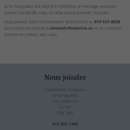
Si les funérailles ont déjà été célébrées, le message sera bien
envoyé à la famille, mais un délai postal pourrait s'écouler.
Vous pouvez aussi communiquer directement au
819 537‑8828
ou envoyer un courriel à
clients@cfmauricie.ca
et un conseiller
entrera en contact avec vous.
Nous joindre
Coopérative Funéraire
de la Mauricie
216, route 153
St-Tite
G0X 3H0
418 365-1480