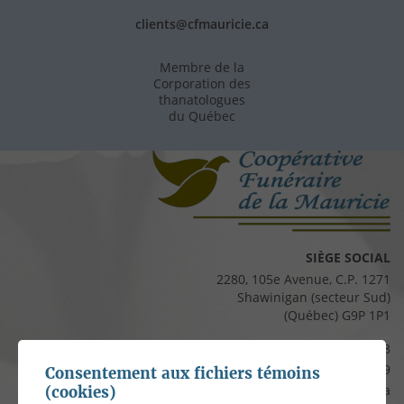
clients@cfmauricie.ca
Membre de la
Corporation des
thanatologues
du Québec
SIÈGE SOCIAL
2280, 105e Avenue, C.P. 1271
Shawinigan (secteur Sud)
(Québec) G9P 1P1
Téléphone :
819 537-8828
Télécopieur :
819 537-8829
Consentement aux fichiers témoins
Courriel :
clients@cfmauricie.ca
(cookies)