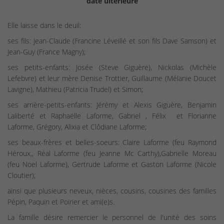
date ultérieure
Elle laisse dans le deuil:
ses fils: Jean-Claude (Francine Léveillé et son fils Dave Samson) et
Jean-Guy (France Magny);
ses petits-enfants: Josée (Steve Giguère), Nickolas (Michèle
Lefebvre) et leur mère Denise Trottier, Guillaume (Mélanie Doucet
Lavigne), Mathieu (Patricia Trudel) et Simon;
ses arrière-petits-enfants: Jérémy et Alexis Giguère, Benjamin
Laliberté et Raphaëlle Laforme, Gabriel , Félix et Florianne
Laforme, Grégory, Alixia et Clôdiane Laforme;
ses beaux-frères et belles-soeurs: Claire Laforme (feu Raymond
Héroux,, Réal Laforme (feu Jeanne Mc Carthy),Gabrielle Moreau
(feu Noel Laforme), Gertrude Laforme et Gaston Laforme (Nicole
Cloutier);
ainsi que plusieurs neveux, nièces, cousins, cousines des familles
Pépin, Paquin et Poirier et ami(e)s.
La famille désire remercier le personnel de l'unité des soins