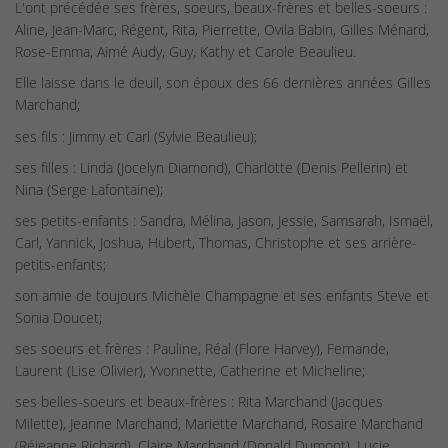
L'ont précédée ses frères, soeurs, beaux-frères et belles-soeurs :
Aline, Jean-Marc, Régent, Rita, Pierrette, Ovila Babin, Gilles Ménard,
Rose-Emma, Aimé Audy, Guy, Kathy et Carole Beaulieu.
Elle laisse dans le deuil, son époux des 66 dernières années Gilles
Marchand;
ses fils : Jimmy et Carl (Sylvie Beaulieu);
ses filles : Linda (Jocelyn Diamond), Charlotte (Denis Pellerin) et
Nina (Serge Lafontaine);
ses petits-enfants : Sandra, Mélina, Jason, Jessie, Samsarah, Ismaël,
Carl, Yannick, Joshua, Hubert, Thomas, Christophe et ses arrière-
petits-enfants;
son amie de toujours Michèle Champagne et ses enfants Steve et
Sonia Doucet;
ses soeurs et frères : Pauline, Réal (Flore Harvey), Fernande,
Laurent (Lise Olivier), Yvonnette, Catherine et Micheline;
ses belles-soeurs et beaux-frères : Rita Marchand (Jacques
Milette), Jeanne Marchand, Mariette Marchand, Rosaire Marchand
(Réjeanne Richard), Claire Marchand (Donald Dumont), Lucie