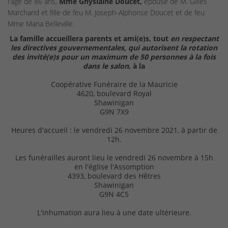
l'âge de 86 ans,
Mme Ghyslaine
Doucet,
épouse de M. Gilles
Marchand et fille de feu M. Joseph-Alphonse Doucet et de feu
Mme Maria Belleville.
La famille accueillera parents et ami(e)s, tout
en respectant
les directives gouvernementales, qui autorisent la rotation
des invité(e)s pour un maximum de 50 personnes à la fois
dans le salon
, à la
Coopérative Funéraire de la Mauricie
4620, boulevard Royal
Shawinigan
G9N 7X9
Heures d'accueil : le vendredi 26 novembre 2021, à partir de
12h.
Les funérailles auront lieu le vendredi 26 novembre à 15h
en l'église l'Assomption
4393, boulevard des Hêtres
Shawinigan
G9N 4C5
L'inhumation aura lieu à une date ultérieure.