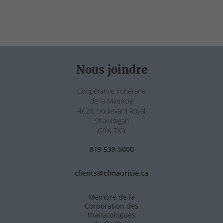
Nous joindre
Coopérative Funéraire
de la Mauricie
4620, boulevard Royal
Shawinigan
G9N 7X9
819 539-5000
clients@cfmauricie.ca
Membre de la
Corporation des
thanatologues