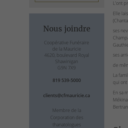
L'ont p
Elle la
(Chanta
Nous joindre
ses nev
Champag
Coopérative Funéraire
Gauthie
de la Mauricie
ses arr
4620, boulevard Royal
Shawinigan
de même
G9N 7X9
La fami
819 539-5000
qui ont
En sa m
clients@cfmauricie.ca
Mékinac
Bertran
Membre de la
Corporation des
thanatologues