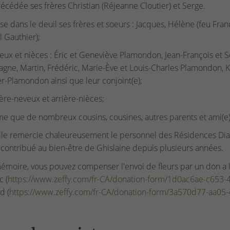
récédée ses frères Christian (Réjeanne Cloutier) et Serge.
isse dans le deuil ses frères et soeurs : Jacques, Hélène (feu Fr
l Gauthier);
eux et nièces : Éric et Geneviève Plamondon, Jean-François et
ne, Martin, Frédéric, Marie-Ève et Louis-Charles Plamondon, K
r-Plamondon ainsi que leur conjoint(e);
ière-neveux et arrière-nièces;
 que de nombreux cousins, cousines, autres parents et ami(e)
lle remercie chaleureusement le personnel des Résidences Di
 contribué au bien-être de Ghislaine depuis plusieurs années.
émoire, vous pouvez compenser l'envoi de fleurs par un don a l
 (
https://www.zeffy.com/fr-CA/donation-form/1d0ac6ae-c653
d (
https://www.zeffy.com/fr-CA/donation-form/3a570d77-aa05