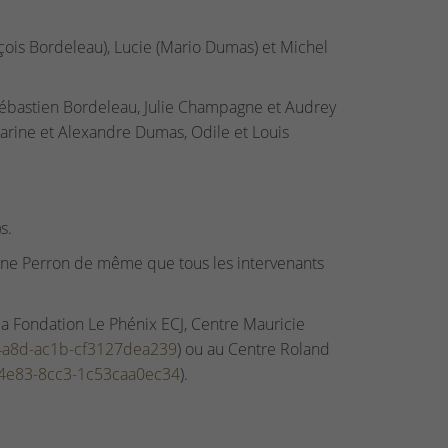
ançois Bordeleau), Lucie (Mario Dumas) et Michel
 Sébastien Bordeleau, Julie Champagne et Audrey
arine et Alexandre Dumas, Odile et Louis
s.
ane Perron de même que tous les intervenants
a Fondation Le Phénix ECJ, Centre Mauricie
-4a8d-ac1b-cf3127dea239
) ou au Centre Roland
-4e83-8cc3-1c53caa0ec34
).