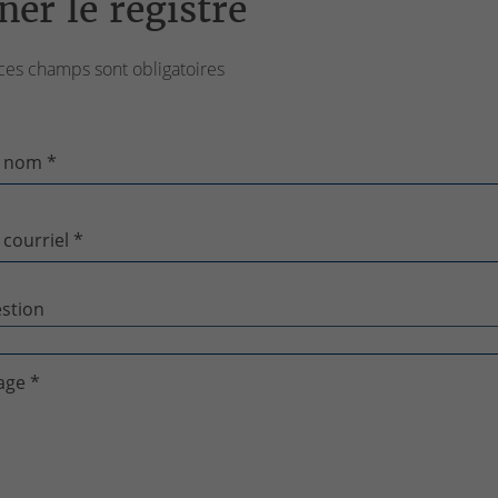
ner le registre
ces champs sont obligatoires
 nom *
 courriel *
age *