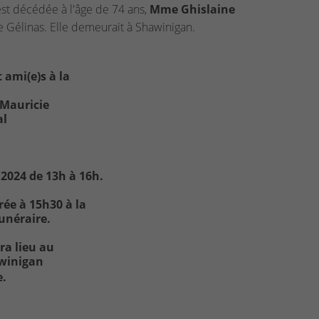
st décédée à l'âge de 74 ans,
Mme Ghislaine
e Gélinas. Elle demeurait à Shawinigan.
 ami(e)s à la
 Mauricie
al
 2024 de 13h à 16h.
rée à 15h30 à la
unéraire.
ra lieu au
awinigan
e.