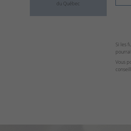
du Québec
Si les 
pourrai
Vous p
conseil