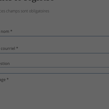
ces champs sont obligatoires
 nom *
 courriel *
age *