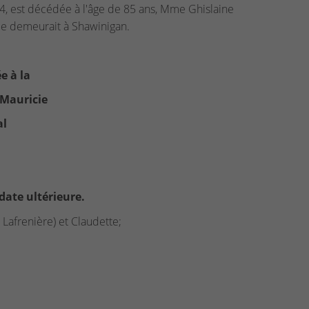
, est décédée à l'âge de 85 ans, Mme Ghislaine
lle demeurait à Shawinigan.
e à la
 Mauricie
al
ate ultérieure.
 Lafrenière) et Claudette;