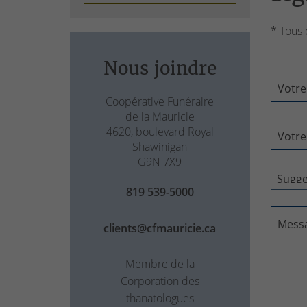
* Tous 
Nous joindre
Votre
Coopérative Funéraire
de la Mauricie
4620, boulevard Royal
Votre
Shawinigan
G9N 7X9
819 539-5000
Mess
clients@cfmauricie.ca
Membre de la
Corporation des
thanatologues