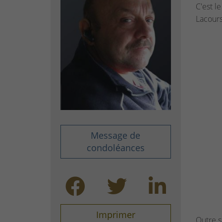
C'est l
Lacours
Message de
condoléances
Imprimer
Outre s