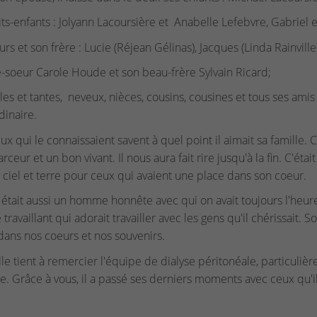
its-enfants : Jolyann Lacoursière et Anabelle Lefebvre, Gabriel
urs et son frère : Lucie (Réjean Gélinas), Jacques (Linda Rainville
e-soeur Carole Houde et son beau-frère Sylvain Ricard;
les et tantes, neveux, nièces, cousins, cousines et tous ses ami
dinaire.
ux qui le connaissaient savent à quel point il aimait sa famille. C
rceur et un bon vivant. Il nous aura fait rire jusqu'à la fin. C'ét
ciel et terre pour ceux qui avaient une place dans son coeur.
était aussi un homme honnête avec qui on avait toujours l'heur
availlant qui adorait travailler avec les gens qu'il chérissait. So
dans nos coeurs et nos souvenirs.
lle tient à remercier l'équipe de dialyse péritonéale, particulièr
e. Grâce à vous, il a passé ses derniers moments avec ceux qu'il