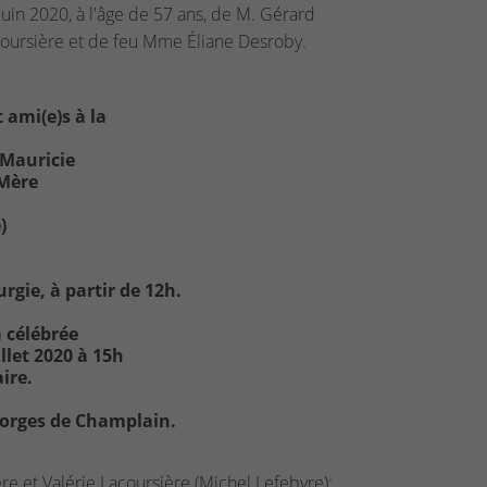
uin 2020, à l'âge de 57 ans, de M. Gérard
acoursière et de feu Mme Éliane Desroby.
 ami(e)s à la
 Mauricie
-Mère
)
urgie, à partir de 12h.
a célébrée
llet 2020 à 15h
re.​
eorges de Champlain.
ère et Valérie Lacoursière (Michel Lefebvre);