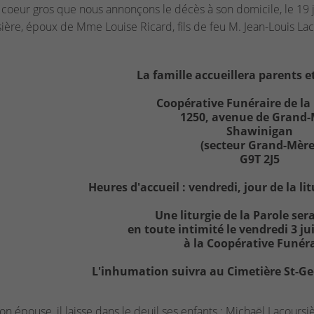
e coeur gros que nous annonçons le décès à son domicile, le 19 j
ière, époux de Mme Louise Ricard, fils de feu M. Jean-Louis L
La famille accueillera parents et
Coopérative Funéraire de la
1250, avenue de Grand
Shawinigan
(secteur Grand-Mère
G9T 2J5
Heures d'accueil : vendredi, jour de la lit
Une liturgie de la Parole ser
en toute intimité le vendredi 3 jui
à la Coopérative Funérai
L'inhumation suivra au Cimetière St-G
on épouse, il laisse dans le deuil ses enfants : Michaël Lacoursi