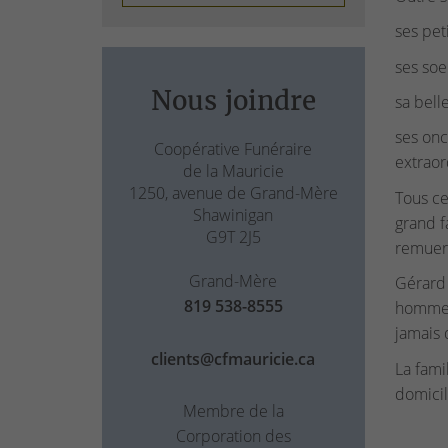
ses pet
ses soe
Nous joindre
sa bell
ses onc
Coopérative Funéraire
extraor
de la Mauricie
1250, avenue de Grand-Mère
Tous ce
Shawinigan
grand fa
G9T 2J5
remuer 
Grand-Mère
Gérard 
819 538-8555
homme tr
jamais 
clients@cfmauricie.ca
La fami
domicil
Membre de la
Corporation des