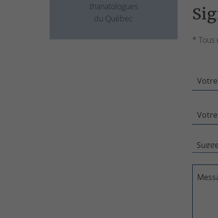
thanatologues
Sig
du Québec
* Tous 
Votre
Votre
Mess