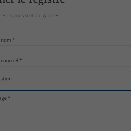
ces champs sont obligatoires
 nom *
 courriel *
age *