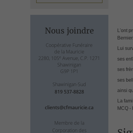
Nous joindre
L'ont p
Bernier
Coopérative Funéraire
Lui sur
de la Mauricie
e
2280, 105
Avenue, C.P. 1271
ses enf
Shawinigan
ses frè
G9P 1P1
ses bel
Shawinigan-Sud
ainsi q
819 537-8828
La fami
clients@cfmauricie.ca
MCQ - H
Membre de la
Sig
Corporation des