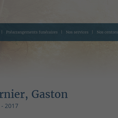
Préarrangements funéraires
Nos services
Nos centres
rnier, Gaston
 - 2017