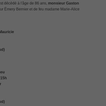
st décédé à l'âge de 86 ans,
monsieur Gaston
ur Émery Bernier et de feu madame Marie-Alice
Mauricie
ud)
ieu
à 15h
r
ud)