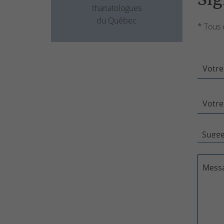
thanatologues
du Québec
* Tous 
Votre
Votre
Mess