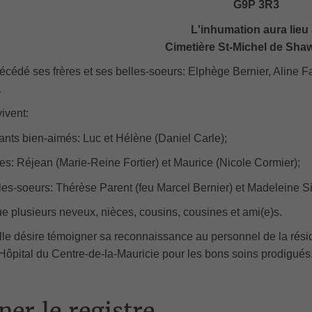
G9P 3R3
L'inhumation aura lieu
Cimetière St-Michel de Sha
récédé ses frères et ses belles-soeurs: Elphège Bernier, Aline F
.
vivent:
ants bien-aimés: Luc et Hélène (Daniel Carle);
res: Réjean (Marie-Reine Fortier) et Maurice (Nicole Cormier);
les-soeurs: Thérèse Parent (feu Marcel Bernier) et Madeleine 
ue plusieurs neveux, nièces, cousins, cousines et ami(e)s.
lle désire témoigner sa reconnaissance au personnel de la ré
ôpital du Centre-de-la-Mauricie pour les bons soins prodigués
ner le registre