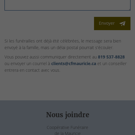
Envoyer
Si les funérailles ont déjà été célébrées, le message sera bien
envoyé à la famille, mais un délai postal pourrait s'écouler.
Vous pouvez aussi communiquer directement au
819 537‑8828
ou envoyer un courriel à
clients@cfmauricie.ca
et un conseiller
entrera en contact avec vous.
Nous joindre
Coopérative Funéraire
de la Mauricie