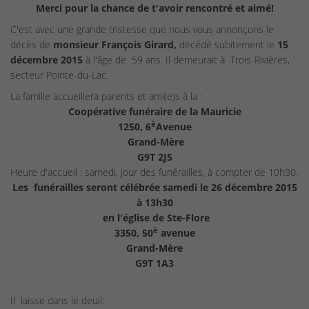
Merci pour la chance de t'avoir rencontré et aimé!
C'est avec une grande tristesse que nous vous annonçons le
décès de
monsieur François Girard,
décédé subitement le
15
décembre 2015
à l'âge de
59 ans. Il demeurait à
Trois-Rivières,
secteur Pointe-du-Lac.
La famille accueillera parents et ami(e)s à la :
Coopérative funéraire de la Mauricie
è
1250, 6
Avenue
Grand-Mère
G9T 2J5
Heure d'accueil : samedi, jour des funérailles, à compter de 10h30.
Les
funérailles seront célébrée samedi le 26 décembre 2015
à 13h30
en l'église de Ste-Flore
è
3350, 50
avenue
Grand-Mère
G9T 1A3
Il
laisse dans le deuil: