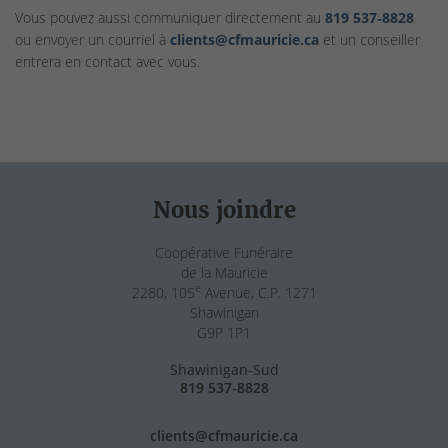
Vous pouvez aussi communiquer directement au
819 537‑8828
ou envoyer un courriel à
clients@cfmauricie.ca
et un conseiller
entrera en contact avec vous.
Nous joindre
Coopérative Funéraire
de la Mauricie
e
2280, 105
Avenue, C.P. 1271
Shawinigan
G9P 1P1
Shawinigan-Sud
819 537-8828
clients@cfmauricie.ca