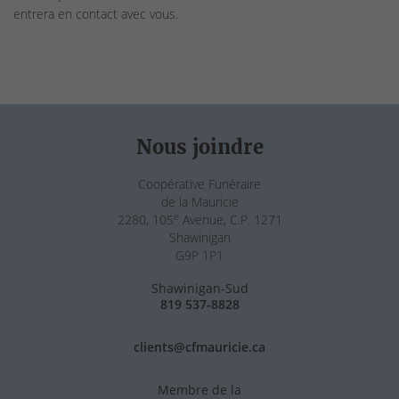
entrera en contact avec vous.
Nous joindre
Coopérative Funéraire
de la Mauricie
e
2280, 105
Avenue, C.P. 1271
Shawinigan
G9P 1P1
Shawinigan-Sud
819 537-8828
clients@cfmauricie.ca
Membre de la