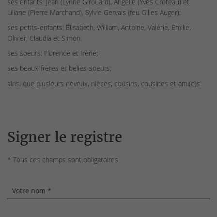
ses enfants: Jean (Lynne Girouard), Angelle (Yves Croteau) et
Liliane (Pierre Marchand), Sylvie Gervais (feu Gilles Auger);
ses petits-enfants: Élisabeth, William, Antoine, Valérie, Émilie,
Olivier, Claudia et Simon;
ses soeurs: Florence et Irène;
ses beaux-frères et belles-soeurs;
ainsi que plusieurs neveux, nièces, cousins, cousines et ami(e)s.
Signer le registre
* Tous ces champs sont obligatoires
Votre nom *