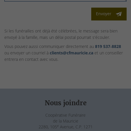
Envoyer
Si les funérailles ont déjà été célébrées, le message sera bien
envoyé à la famille, mais un délai postal pourrait s'écouler.
Vous pouvez aussi communiquer directement au
819 537‑8828
ou envoyer un courriel à
clients@cfmauricie.ca
et un conseiller
entrera en contact avec vous.
Nous joindre
Coopérative Funéraire
de la Mauricie
e
2280, 105
Avenue, C.P. 1271