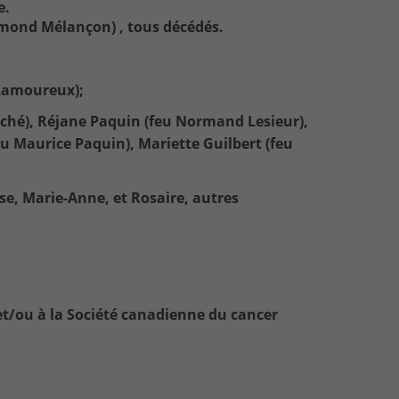
e.
aymond Mélançon) , tous décédés.
 Lamoureux);
Piché), Réjane Paquin (feu Normand Lesieur),
u Maurice Paquin), Mariette Guilbert (feu
rèse, Marie-Anne, et Rosaire, autres
 et/ou à la Société canadienne du cancer