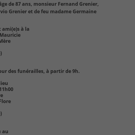
l'âge de 87 ans, monsieur Fernand Grenier,
lvio Grenier et de feu madame Germaine
 ami(e)s à la
 Mauricie
-Mère
)
ur des funérailles, à partir de 9h.
lieu
 11h00
re
Flore
)
u au