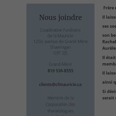
Fr
ère 
Nous joindre
Il lai
ses so
Coopérative Funéraire
son be
de la Mauricie
1250, avenue de Grand-Mère
Rachel
Shawinigan
Aurèle
G9T 2J5
Il étai
membre
Grand-Mère
819 538-8555
Il lai
ainsi 
clients@cfmauricie.ca
Si dés
serait
Membre de la
Corporation des
thanatologues