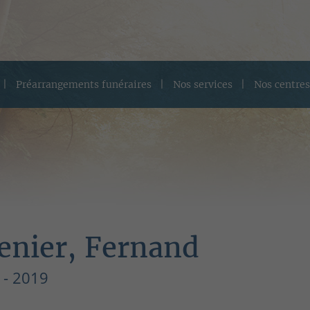
Préarrangements funéraires
Nos services
Nos centres
enier, Fernand
 - 2019