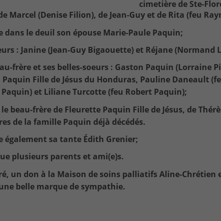
cimetière de Ste-Flor
de Marcel (Denise Filion), de Jean-Guy et de Rita (feu R
sse dans le deuil son épouse Marie-Paule Paquin;
eurs : Janine (Jean-Guy Bigaouette) et Réjane (Normand
au-frère et ses belles-soeurs : Gaston Paquin (Lorraine 
 Paquin Fille de Jésus du Honduras, Pauline Daneault (fe
 Paquin) et Liliane Turcotte (feu Robert Paquin);
t le beau-frère de Fleurette Paquin Fille de Jésus, de Thé
s de la famille Paquin déjà décédés.
sse également sa tante Édith Grenier;
que plusieurs parents et ami(e)s.
iré, un don à la Maison de soins palliatifs Aline-Chrétien
 une belle marque de sympathie.