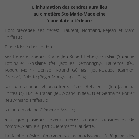
L'inhumation des cendres aura lieu
au cimetière Ste-Marie-Madeleine
à une date ultérieure.
L'ont précédée ses frères: Laurent, Normand, Réjean et Marc
Thiffeault.
Diane laisse dans le deuil:
ses frères et soeurs: Claire (feu Robert Bettez), Ghislain (Suzanne
Lottinville), Ghislaine (feu Jacques Demontigny), Laurence (feu
Robert Morin), Denise (Roland Gélinas), Jean-Claude (Carmen
Grenon), Colette (Roger Mongrain) et Guy;
ses belles-soeurs et beau-frère: Pierre Bellefeuille (feu Jeannine
Thiffeault), Lucille Trahan (feu Albany Thiffeault) et Germaine Poirier
(feu Armand Thiffeault);
sa tante madame Clémence Asselin;
ainsi que plusieurs neveux, nièces, cousins, cousines et de
nombreux ami(e)s, particulièrement Claudette.
La famille désire témoigner sa reconnaissance à l'équipe des