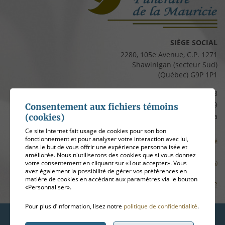
SIÈGE SOCIAL
2280, 105e Avenue, C.P. 1271
Shawinigan (secteur Sud)
(Québec) G9P 1P1
Téléphone :
819 537-8828
Télécopieur :
819 537-8829
Consentement aux fichiers témoins
Courriel :
clients@cfmauricie.ca
(cookies)
Ce site Internet fait usage de cookies pour son bon
fonctionnement et pour analyser votre interaction avec lui,
Conditions d’utilisation et politique de confidentialité
dans le but de vous offrir une expérience personnalisée et
améliorée. Nous n'utiliserons des cookies que si vous donnez
votre consentement en cliquant sur «Tout accepter». Vous
Gérer mes témoins (cookies)
avez également la possibilité de gérer vos préférences en
matière de cookies en accédant aux paramètres via le bouton
Plan de site
«Personnaliser».
Pour plus d’information, lisez notre
politique de confidentialité
.
Hébergement