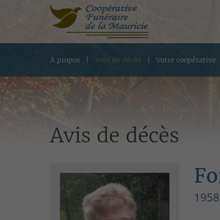
À propos
Avis de décès
Votre coopérative
Avis de décès
Fo
1958