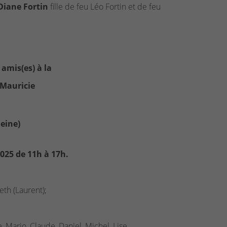
iane Fortin
fille de feu Léo Fortin et de feu
 amis(es) à la
 Mauricie
eine)
2025 de 11h à 17h.
eth (Laurent);
, Mario, Claude, Daniel, Michel, Lise,