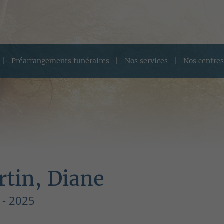
Préarrangements funéraires
Nos services
Nos centres
rtin, Diane
 - 2025