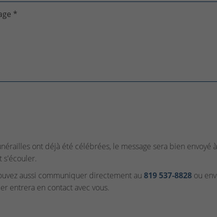
age *
funérailles ont déjà été célébrées, le message sera bien envoyé à 
t s'écouler.
ouvez aussi communiquer directement au
819 537‑8828
ou envo
ler entrera en contact avec vous.