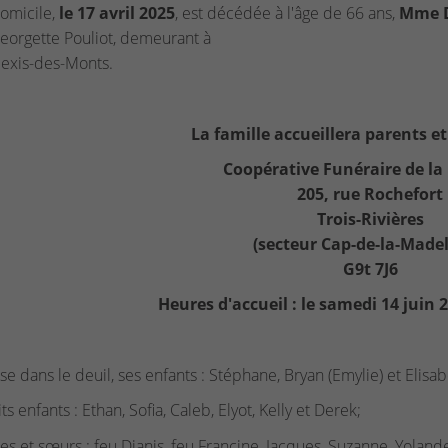
omicile,
le 17 avril 2025
, est décédée à l'âge de 66 ans,
Mme D
orgette Pouliot, demeurant à
lexis-des-Monts.
La famille accueillera parents et
Coopérative Funéraire de la
205, rue Rochefort
Trois-Rivières
(secteur Cap-de-la-Madel
G9t 7J6
Heures d'accueil : le samedi 14 juin 
sse dans le deuil, ses enfants : Stéphane, Bryan (Emylie) et Elisab
ts enfants : Ethan, Sofia, Caleb, Elyot, Kelly et Derek;
res et sœurs : feu Dianis, feu Francine, Jacques, Suzanne, Yolande