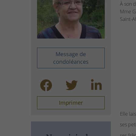
À son d
Mme Ge
Saint-A
Message de
condoléances
Imprimer
Elle lai
ses peti
ses frè