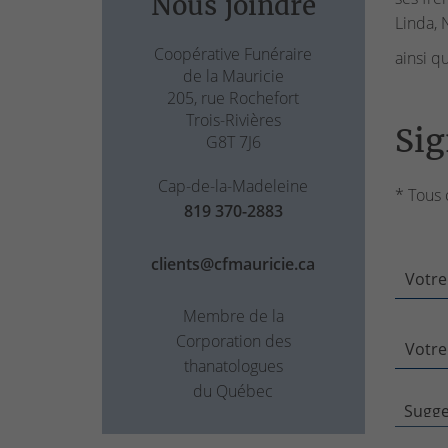
Nous joindre
Linda, N
Coopérative Funéraire
ainsi q
de la Mauricie
205, rue Rochefort
Trois-Rivières
Sig
G8T 7J6
Cap-de-la-Madeleine
* Tous 
819 370-2883
clients@cfmauricie.ca
Votre
Membre de la
Corporation des
Votre
thanatologues
du Québec