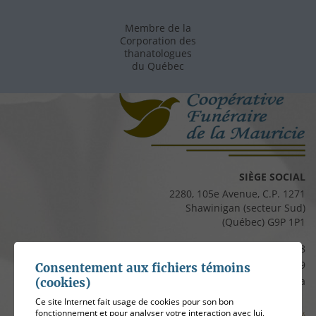
Membre de la
Corporation des
thanatologues
du Québec
SIÈGE SOCIAL
2280, 105e Avenue, C.P. 1271
Shawinigan (secteur Sud)
(Québec) G9P 1P1
Téléphone :
819 537-8828
Télécopieur :
819 537-8829
Consentement aux fichiers témoins
Courriel :
clients@cfmauricie.ca
(cookies)
Ce site Internet fait usage de cookies pour son bon
fonctionnement et pour analyser votre interaction avec lui,
Conditions d’utilisation et politique de confidentialité