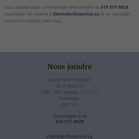
Vous pouvez aussi communiquer directement au
819 537‑8828
ou envoyer un courriel à
clients@cfmauricie.ca
et un conseiller
entrera en contact avec vous.
Nous joindre
Coopérative Funéraire
de la Mauricie
e
2280, 105
Avenue, C.P. 1271
Shawinigan
G9P 1P1
Shawinigan-Sud
819 537-8828
clients@cfmauricie.ca