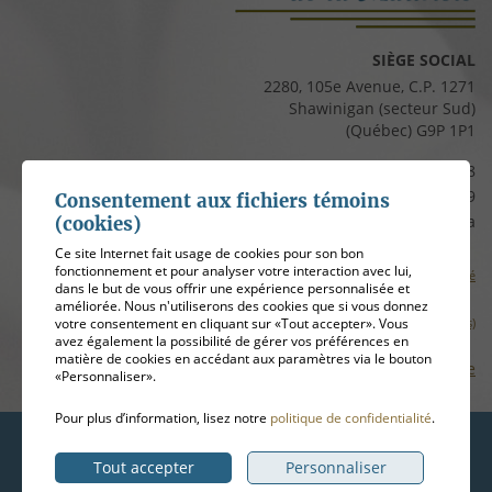
SIÈGE SOCIAL
2280, 105e Avenue, C.P. 1271
Shawinigan (secteur Sud)
(Québec) G9P 1P1
Téléphone :
819 537-8828
Télécopieur :
819 537-8829
Consentement aux fichiers témoins
Courriel :
clients@cfmauricie.ca
(cookies)
Ce site Internet fait usage de cookies pour son bon
fonctionnement et pour analyser votre interaction avec lui,
Conditions d’utilisation et politique de confidentialité
dans le but de vous offrir une expérience personnalisée et
améliorée. Nous n'utiliserons des cookies que si vous donnez
votre consentement en cliquant sur «Tout accepter». Vous
Gérer mes témoins (cookies)
avez également la possibilité de gérer vos préférences en
matière de cookies en accédant aux paramètres via le bouton
Plan de site
«Personnaliser».
Pour plus d’information, lisez notre
politique de confidentialité
.
Hébergement
ADN communication
Tout accepter
Personnaliser