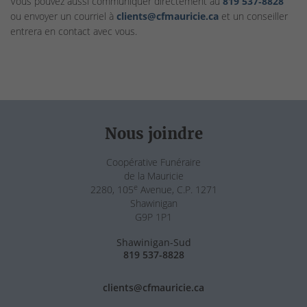
Vous pouvez aussi communiquer directement au
819 537‑8828
ou envoyer un courriel à
clients@cfmauricie.ca
et un conseiller
entrera en contact avec vous.
Nous joindre
Coopérative Funéraire
de la Mauricie
e
2280, 105
Avenue, C.P. 1271
Shawinigan
G9P 1P1
Shawinigan-Sud
819 537-8828
clients@cfmauricie.ca