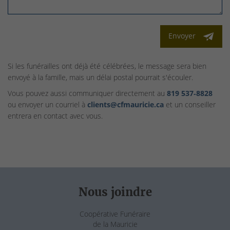
Envoyer
Si les funérailles ont déjà été célébrées, le message sera bien
envoyé à la famille, mais un délai postal pourrait s'écouler.
Vous pouvez aussi communiquer directement au
819 537‑8828
ou envoyer un courriel à
clients@cfmauricie.ca
et un conseiller
entrera en contact avec vous.
Nous joindre
Coopérative Funéraire
de la Mauricie