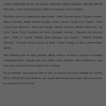
soutien indéfectible de tous les instants; Micheline (Michel Beaulieu), Marcelle (Michel
Marcotte),
Jean (Lise Bergeron), Hélène et Jacques (France Bettez).
Elle laisse aussi sa chaleureuse belle-famille : Gilles (Lucette Martin), Claude (Jeanne-
Mance Paradis), Wellie (Nicole Lesage), Louise, Nicole, Carole (J.E. Dugas), Claire
(Jean-Louis Boucher), Yves(Lucie Boulé), Michel, Johanne (Roland Marcotte), feu
Lucy, Sylvie (Yvon Gauthier) et Pierre (Guylaine Grenier). S'ajoutent de précieux
amis : Claire et Claude Thiffault, leurs (presque nos) enfants : Chantal (Ghislain
Samson), François (Anny Lemay) et Annie (Olivier Lemay) et leurs petits-enfants
adorés.
Bien d'autres amis de cœur, parents, filleuls, neveux et nièces, cousins et cousines
mériteraient d'être signalés pour leur amitié et leur affection. Merci infiniment à vous
tous pour vos pensées de soutien et de
courage.
En sa mémoire, vous pouvez offrir un don
au Service des soins palliatifs du CIUSSS
MCQ-CHAUR de Trois-Rivières, une équipe
attentionnée qui soigne affectueusement
les personnes en fin de vie.