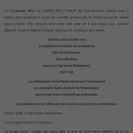
Ce
13 janvier 2017
, au CIUSSS MCQ-CHAUR de Trois-Rivières, Denise nous a
quittés dans l'espérance d'une vie nouvelle promise par le Christ ressuscité auquel
nous croyons. Elle retrouve ainsi notre petit ange de 5 ans Dany, ses
parents
Blanche Toupin et Maurice Grenier ainsi que de nombreux bien-aimés.
Denise a été confiée à la
Coopérative funéraire de la Mauricie
205 rue Rochefort,
Trois-Rivières
(secteur Cap-de-la-Madeleine)
G8T 7J6
La célébration de la Parole ainsi que l'inhumation
au cimetière Saint-Joseph de Shawinigan
auront lieu dans l'intimité au printemps.
La bénédiction et l'offrande des cendres auront lieu entretemps.
Denise quitte à regret mais sereinement :
son conjoint Gérald Deschesnes;
sa famille chérie : Colette (feu Denis Milot et amie de Jean-Pierre Veillette) qui fut un