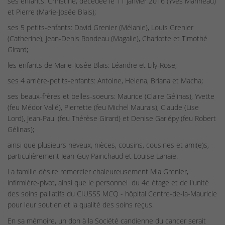
ses enfants: Christine, décédée le 11 janvier 2016 (Yves Marineau)
et Pierre (Marie-Josée Blais);
ses 5 petits-enfants: David Grenier (Mélanie), Louis Grenier
(Catherine), Jean-Denis Rondeau (Magalie), Charlotte et Timothé
Girard;
les enfants de Marie-Josée Blais: Léandre et Lily-Rose;
ses 4 arrière-petits-enfants: Antoine, Helena, Briana et Macha;
ses beaux-frères et belles-soeurs: Maurice (Claire Gélinas), Yvette
(feu Médor Vallé), Pierrette (feu Michel Maurais), Claude (Lise
Lord), Jean-Paul (feu Thérèse Girard) et Denise Gariépy (feu Robert
Gélinas);
ainsi que plusieurs neveux, nièces, cousins, cousines et ami(e)s,
particulièrement Jean-Guy Painchaud et Louise Lahaie.
La famille désire remercier chaleureusement Mia Grenier,
infirmière-pivot, ainsi que le personnel du 4e étage et de l'unité
des soins palliatifs du CIUSSS MCQ - hôpital Centre-de-la-Mauricie
pour leur soutien et la qualité des soins reçus.
En sa mémoire, un don à la Société candienne du cancer serait