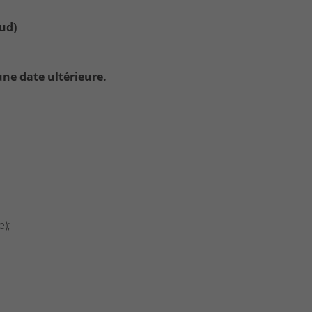
ud)
ne date ultérieure.
);