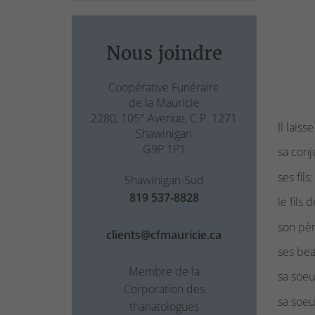
Nous joindre
Coopérative Funéraire
de la Mauricie
e
2280, 105
Avenue, C.P. 1271
Il laiss
Shawinigan
G9P 1P1
sa conj
ses fils
Shawinigan-Sud
819 537-8828
le fils
son pèr
clients@cfmauricie.ca
ses bea
Membre de la
sa soeu
Corporation des
sa soeu
thanatologues