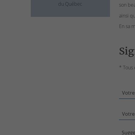
du Québec
son bea
ainsi q
En sa m
Sig
* Tous 
Votre
Votre