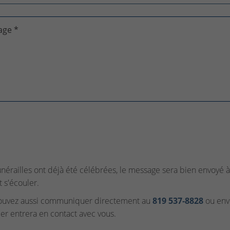
age *
funérailles ont déjà été célébrées, le message sera bien envoyé à 
t s'écouler.
ouvez aussi communiquer directement au
819 537‑8828
ou envo
ler entrera en contact avec vous.