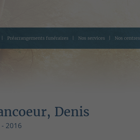
Préarrangements funéraires
Nos services
Nos centres
ancoeur, Denis
 - 2016