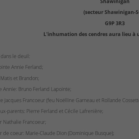
Shawinigan
(secteur Shawinigan-S
G9P 3R3
L'inhumation des cendres aura lieu à u
e dans le deuil:
ointe Annie Ferland;
: Matis et Brandon;
 de Annie: Bruno Ferland Lapointe;
e Jacques Francoeur (feu Noëlline Garneau et Rollande Cossette
ux-parents: Pierre Ferland et Cécile Lafrenière;
r Nathalie Francoeur;
r de coeur: Marie-Claude Dion (Dominique Busque);