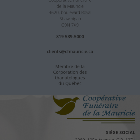
de la Mauricie
4620, boulevard Royal
Shawinigan
G9N 7X9
819 539-5000
clients@cfmauricie.ca
Membre de la
Corporation des
thanatologues
du Québec
SIÈGE SOCIAL
2280, 105e Avenue, C.P. 1271