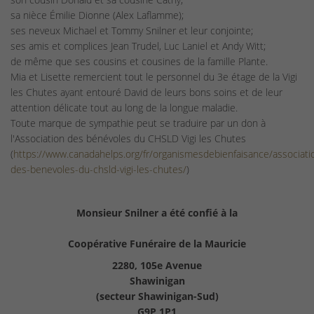
sa nièce Émilie Dionne (Alex Laflamme);
ses neveux Michael et Tommy Snilner et leur conjointe;
ses amis et complices Jean Trudel, Luc Laniel et Andy Witt;
de même que ses cousins et cousines de la famille Plante.
Mia et Lisette remercient tout le personnel du 3e étage de la Vigi
les Chutes ayant entouré David de leurs bons soins et de leur
attention délicate tout au long de la longue maladie.
Toute marque de sympathie peut se traduire par un don à
l'Association des bénévoles du CHSLD Vigi les Chutes
(
https://www.canadahelps.org/fr/organismesdebienfaisance/associati
des-benevoles-du-chsld-vigi-les-chutes/
)
Monsieur Snilner a été confié à la
Coopérative Funéraire de la Mauricie
2280, 105e Avenue
Shawinigan
(secteur Shawinigan-Sud)
G9P 1P1