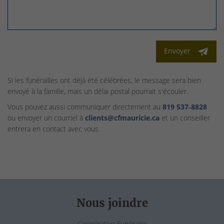
Envoyer
Si les funérailles ont déjà été célébrées, le message sera bien
envoyé à la famille, mais un délai postal pourrait s'écouler.
Vous pouvez aussi communiquer directement au
819 537‑8828
ou envoyer un courriel à
clients@cfmauricie.ca
et un conseiller
entrera en contact avec vous.
Nous joindre
Coopérative Funéraire