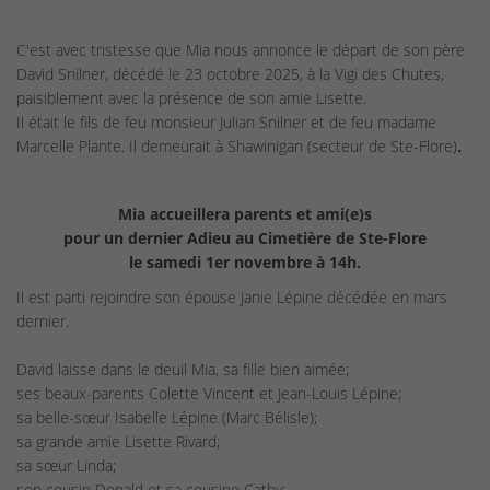
C'est avec tristesse que Mia nous annonce le départ de son père
David Snilner, décédé le 23 octobre 2025, à la Vigi des Chutes,
paisiblement avec la présence de son amie Lisette.
Il était le fils de feu monsieur Julian Snilner et de feu madame
Marcelle Plante. Il demeurait à Shawinigan (secteur de Ste-Flore)
.
Mia accueillera parents et ami(e)s
pour un dernier Adieu au Cimetière de Ste-Flore
le samedi 1er novembre à 14h.
Il est parti rejoindre son épouse Janie Lépine décédée en mars
dernier.
David laisse dans le deuil Mia, sa fille bien aimée;
ses beaux-parents Colette Vincent et Jean-Louis Lépine;
sa belle-sœur Isabelle Lépine (Marc Bélisle);
sa grande amie Lisette Rivard;
sa sœur Linda;
son cousin Donald et sa cousine Cathy;