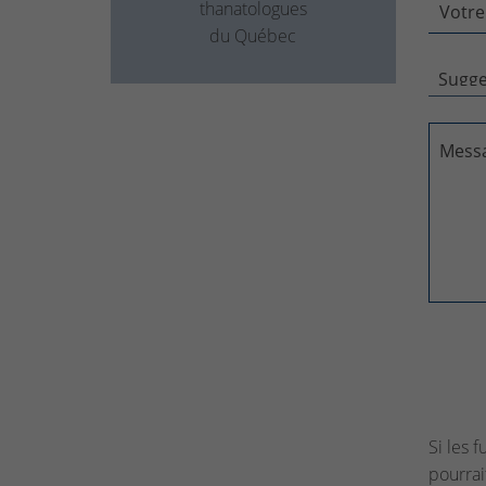
thanatologues
Votre
du Québec
Mess
Si les 
pourrai