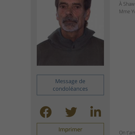
À Shawi
Mme Yve
Message de
condoléances
Imprimer
On t'ai