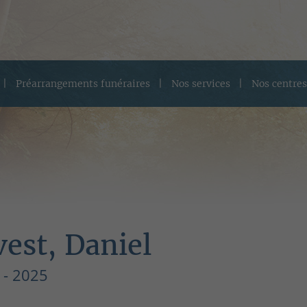
Préarrangements funéraires
Nos services
Nos centres
vest, Daniel
 - 2025