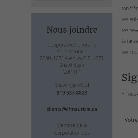
ton frè
tes enf
Nous joindre
tes nev
ta tant
Coopérative Funéraire
de la Mauricie
tes cou
e
2280, 105
Avenue, C.P. 1271
Shawinigan
G9P 1P1
Sig
Shawinigan-Sud
819 537-8828
* Tous 
clients@cfmauricie.ca
Votre
Membre de la
Corporation des