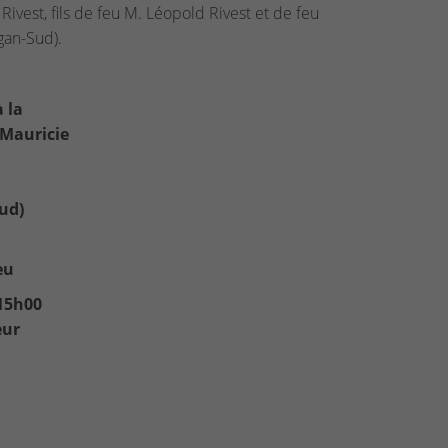
Rivest, fils de feu M. Léopold Rivest et de feu
gan-Sud).
à la
 Mauricie
ud)
eu
 15h00
eur