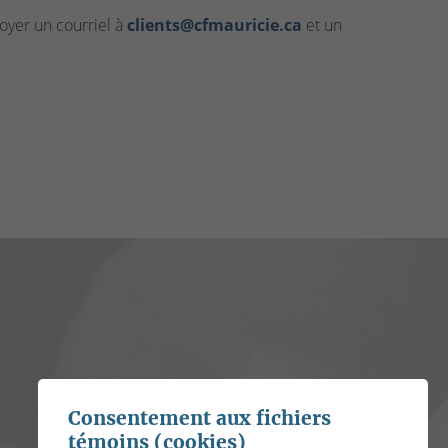
yer un courriel à
clients@cfmauricie.ca
et un
Consentement aux fichiers
témoins (cookies)