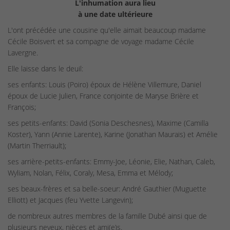
L'inhumation aura lieu
à une date ultérieure
L'ont précédée une cousine qu'elle aimait beaucoup madame
Cécile Boisvert et sa compagne de voyage madame Cécile
Lavergne.
Elle laisse dans le deuil:
ses enfants: Louis (Poiro) époux de Hélène Villemure, Daniel
époux de Lucie Julien, France conjointe de Maryse Brière et
François;
ses petits-enfants: David (Sonia Deschesnes), Maxime (Camilla
Koster), Yann (Annie Larente), Karine (Jonathan Maurais) et Amélie
(Martin Therriault);
ses arrière-petits-enfants: Emmy-Joe, Léonie, Elie, Nathan, Caleb,
Wyliam, Nolan, Félix, Coraly, Mesa, Emma et Mélody;
ses beaux-frères et sa belle-soeur: André Gauthier (Muguette
Elliott) et Jacques (feu Yvette Langevin);
de nombreux autres membres de la famille Dubé ainsi que de
plusieurs neveux, nièces et ami(e)s.