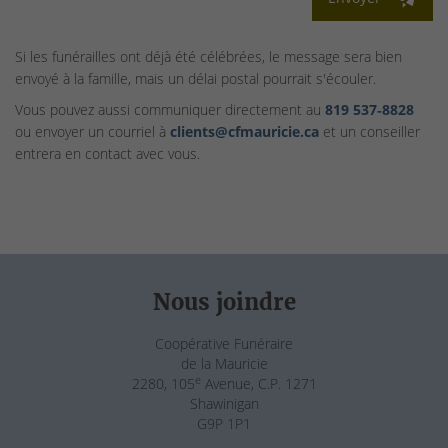
Si les funérailles ont déjà été célébrées, le message sera bien
envoyé à la famille, mais un délai postal pourrait s'écouler.
Vous pouvez aussi communiquer directement au
819 537‑8828
ou envoyer un courriel à
clients@cfmauricie.ca
et un conseiller
entrera en contact avec vous.
Nous joindre
Coopérative Funéraire
de la Mauricie
e
2280, 105
Avenue, C.P. 1271
Shawinigan
G9P 1P1