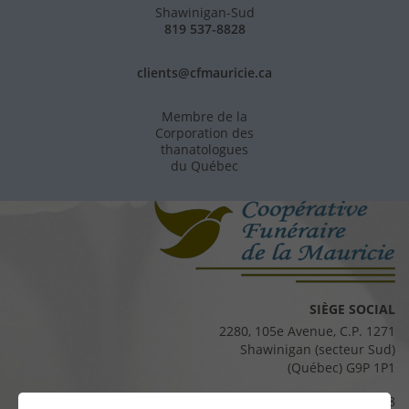
Shawinigan-Sud
819 537-8828
clients@cfmauricie.ca
Membre de la
Corporation des
thanatologues
du Québec
SIÈGE SOCIAL
2280, 105e Avenue, C.P. 1271
Shawinigan (secteur Sud)
(Québec) G9P 1P1
Téléphone :
819 537-8828