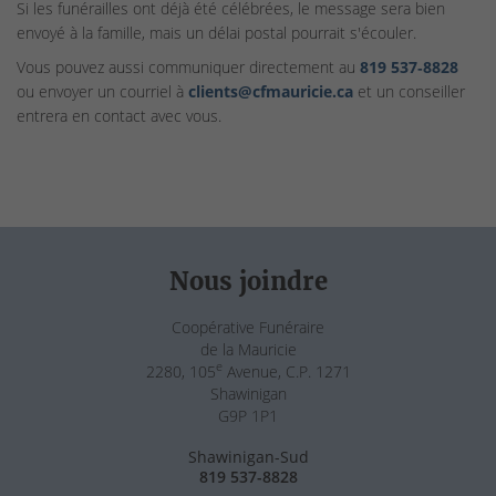
Si les funérailles ont déjà été célébrées, le message sera bien
envoyé à la famille, mais un délai postal pourrait s'écouler.
Vous pouvez aussi communiquer directement au
819 537‑8828
ou envoyer un courriel à
clients@cfmauricie.ca
et un conseiller
entrera en contact avec vous.
Nous joindre
Coopérative Funéraire
de la Mauricie
e
2280, 105
Avenue, C.P. 1271
Shawinigan
G9P 1P1
Shawinigan-Sud
819 537-8828