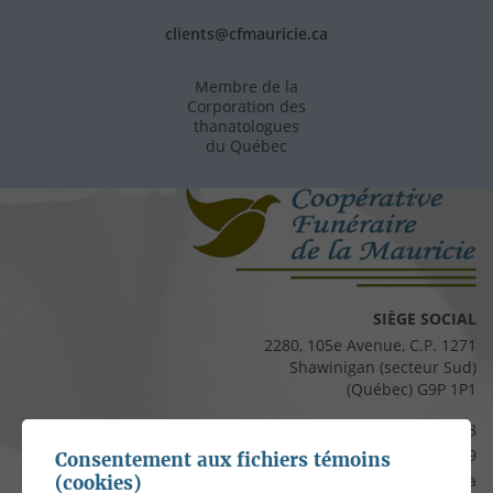
clients@cfmauricie.ca
Membre de la
Corporation des
thanatologues
du Québec
SIÈGE SOCIAL
2280, 105e Avenue, C.P. 1271
Shawinigan (secteur Sud)
(Québec) G9P 1P1
Téléphone :
819 537-8828
Télécopieur :
819 537-8829
Consentement aux fichiers témoins
Courriel :
clients@cfmauricie.ca
(cookies)