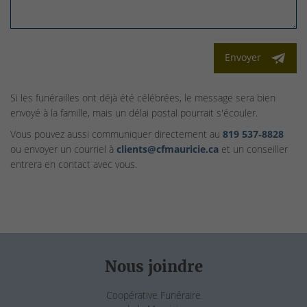
Envoyer
Si les funérailles ont déjà été célébrées, le message sera bien
envoyé à la famille, mais un délai postal pourrait s'écouler.
Vous pouvez aussi communiquer directement au
819 537‑8828
ou envoyer un courriel à
clients@cfmauricie.ca
et un conseiller
entrera en contact avec vous.
Nous joindre
Coopérative Funéraire