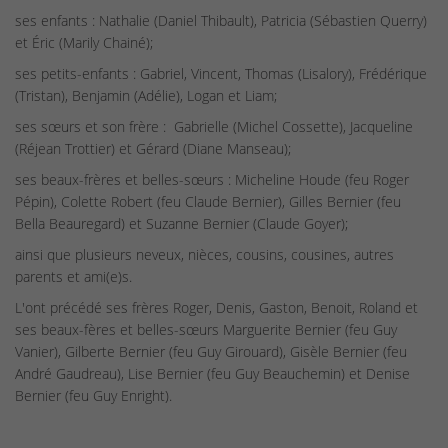
ses enfants : Nathalie (Daniel Thibault), Patricia (Sébastien Querry)
et Éric (Marily Chainé);
ses petits-enfants : Gabriel, Vincent, Thomas (Lisalory), Frédérique
(Tristan), Benjamin (Adélie), Logan et Liam;
ses sœurs et son frère : Gabrielle (Michel Cossette), Jacqueline
(Réjean Trottier) et Gérard (Diane Manseau);
ses beaux-frères et belles-sœurs : Micheline Houde (feu Roger
Pépin), Colette Robert (feu Claude Bernier), Gilles Bernier (feu
Bella Beauregard) et Suzanne Bernier (Claude Goyer);
ainsi que plusieurs neveux, nièces, cousins, cousines, autres
parents et ami(e)s.
L'ont précédé ses frères Roger, Denis, Gaston, Benoit, Roland et
ses beaux-fères et belles-sœurs Marguerite Bernier (feu Guy
Vanier), Gilberte Bernier (feu Guy Girouard), Gisèle Bernier (feu
André Gaudreau), Lise Bernier (feu Guy Beauchemin) et Denise
Bernier (feu Guy Enright).