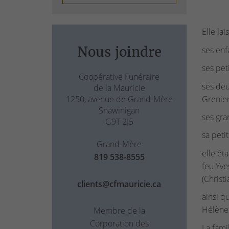
Elle la
Nous joindre
ses enf
ses pet
Coopérative Funéraire
ses deu
de la Mauricie
Grenier
1250, avenue de Grand-Mère
Shawinigan
ses gra
G9T 2J5
sa peti
Grand-Mère
elle ét
819 538-8555
feu Yve
(Christi
clients@cfmauricie.ca
ainsi q
Hélène 
Membre de la
Corporation des
La fami