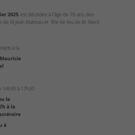
rier 2025
, est décédée à l'âge de 78 ans, des
de M.Jean Matteau et fille de feu de M. Meril
i(e)s à la
 Mauricie
al
e 14h30 à 17h30
eu le
7h à la
Funéraire
u à