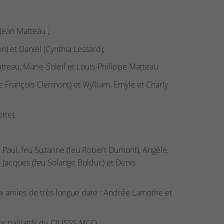
Jean Matteau ;
) et Daniel (Cynthia Lessard);
atteau, Marie-Soleil et Louis-Philippe Matteau
 de François Clermont) et Wylliam, Emyle et Charly
tte);
bé Paul, feu Suzanne (feu Robert Dumont), Angèle,
, Jacques (feu Solange Bolduc) et Denis
ux amies de très longue date : Andrée Lamothe et
ns palliatifs du CIUSSS MCQ.