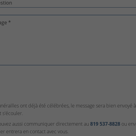
age *
funérailles ont déjà été célébrées, le message sera bien envoyé à 
t s'écouler.
ouvez aussi communiquer directement au
819 537‑8828
ou envo
ler entrera en contact avec vous.