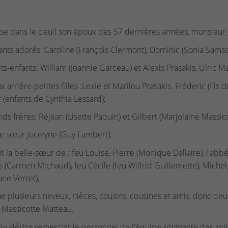
isse dans le deuil son époux des 57 dernières années, monsieur 
ants adorés :Caroline (François Clermont), Dominic (Sonia Samson
its-enfants: William (Joannie Garceau) et Alexis Prasakis, Ulric M
x arrière-petites-filles :Lexie et Marilou Prasakis. Fréderic (fils
 (enfants de Cynthia Lessard);
nds frères: Réjean (Lisette Paquin) et Gilbert (Marjolaine Massico
te sœur Jocelyne (Guy Lambert);
ait la belle-sœur de : feu Louise, Pierre (Monique Dallaire), l'ab
s (Carmen Michaud), feu Cécile (feu Wilfrid Guillemette), Michel
ane Verret);
ue plusieurs neveux, nièces, cousins, cousines et amis, donc de
Massicotte Matteau.
lle désire remercier le personnel de l'équipe soignante des soi