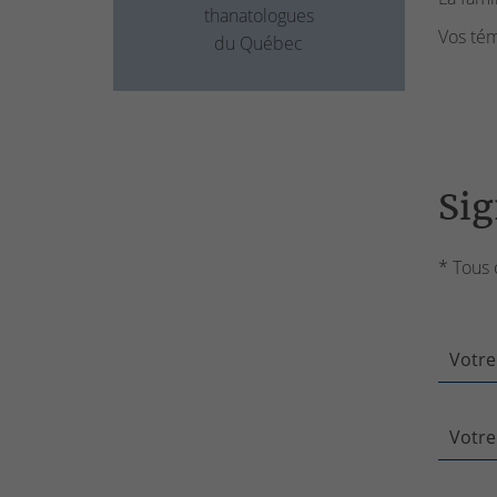
thanatologues
Vos tém
du Québec
Sig
* Tous 
Votre
Votre