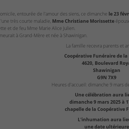
omicile, entourée de l'amour des siens, ce dimanche
le 23 fév
d'une très courte maladie,
Mme Christiane Morissette
épouse 
tte et de feu Mme Marie Alice Julien.
meurait à Grand-Mère et née à Shawinigan.
La famille recevra parents et am
Coopérative Funéraire de la
4620, Boulevard Roy
Shawinigan
G9N 7X9
Heures d'accueil: dimanche 9 mars d
Une célébration aura li
dimanche 9 mars 2025 à 1
chapelle de la Coopérative 
L'inhumation aura lie
une date ultérieure