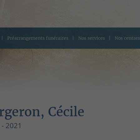
Préarrangements funéraires
Nos services
Nos centres
rgeron, Cécile
 - 2021