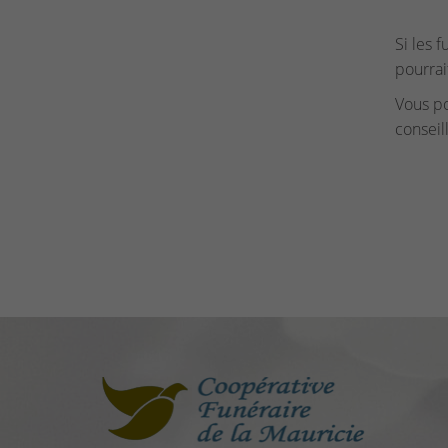
Si les 
pourrai
Vous p
conseil