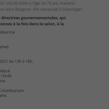
021 est décédée à l'âge de 73 ans, madame
me Alice Bergeron. Elle demeurait à Shawinigan.
es directives gouvernementales, qui
nes à la fois dans le salon, à la
Mauricie
eine)
 2021 de 13h à 16h.
élébré
à 15h45
ire.
 Columbarium
ire.