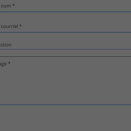
 nom *
 courriel *
age *