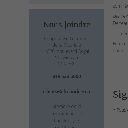
son frè
ses nev
Nous joindre
Deneaul
de même
Coopérative Funéraire
France 
de la Mauricie
enfant.
4620, boulevard Royal
Shawinigan
G9N 7X9
819 539-5000
clients@cfmauricie.ca
Sig
Membre de la
* Tous 
Corporation des
thanatologues
du Québec