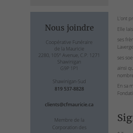
L'ont p
Nous joindre
Elle lai
ses frè
Coopérative Funéraire
Laverge
de la Mauricie
e
2280, 105
Avenue, C.P. 1271
ses soe
Shawinigan
ainsi q
G9P 1P1
nombre
Shawinigan-Sud
En sa m
819 537-8828
Fondat
clients@cfmauricie.ca
Sig
Membre de la
Corporation des