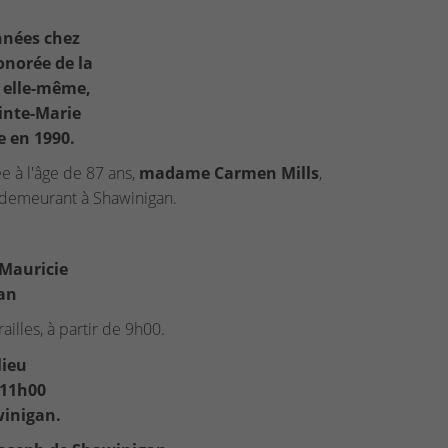
nnées chez
onorée de la
à elle-même,
inte-Marie
 en 1990.
e à l'âge de 87 ans,
madame Carmen Mills
,
 demeurant à Shawinigan.
 Mauricie
gan
illes, à partir de 9h00.
lieu
 11h00
winigan.