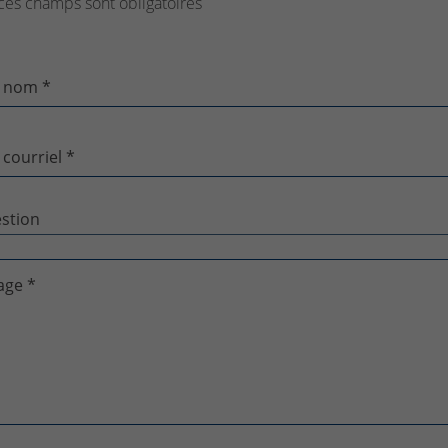
ces champs sont obligatoires
 nom *
 courriel *
age *