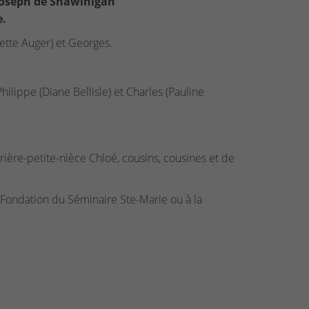
-Joseph de Shawinigan
e.
rette Auger) et Georges.
hilippe (Diane Bellisle) et Charles (Pauline
rrière-petite-nièce Chloé, cousins, cousines et de
 Fondation du Séminaire Ste-Marie ou à la