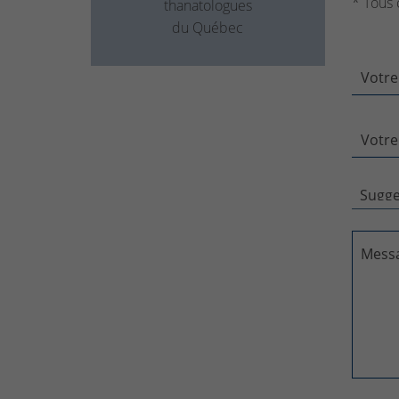
* Tous 
thanatologues
du Québec
Votre
Votre
Mess