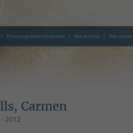
Préarrangements funéraires
Nos services
Nos centres
lls, Carmen
 - 2012