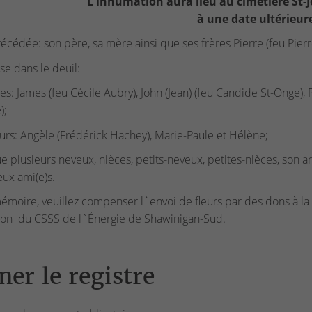
L'inhumation aura lieu au cimetière St
à une date ultérieur
récédée: son père, sa mère ainsi que ses frères Pierre (feu Pier
sse dans le deuil:
res: James (feu Cécile Aubry), John (Jean) (feu Candide St-Onge), P
);
urs: Angèle (Frédérick Hachey), Marie-Paule et Hélène;
ue plusieurs neveux, nièces, petits-neveux, petites-nièces, son a
ux ami(e)s.
émoire, veuillez compenser l`envoi de fleurs par des dons à la
ion du CSSS de l`Énergie de Shawinigan-Sud.
ner le registre