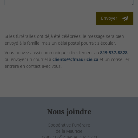
Envoyer
Si les funérailles ont déjà été célébrées, le message sera bien
envoyé à la famille, mais un délai postal pourrait s'écouler.
Vous pouvez aussi communiquer directement au
819 537‑8828
ou envoyer un courriel à
clients@cfmauricie.ca
et un conseiller
entrera en contact avec vous.
Nous joindre
Coopérative Funéraire
de la Mauricie
e
2280, 105
Avenue, C.P. 1271