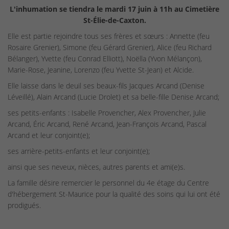
L'inhumation se tiendra le mardi 17 juin à 11h au Cimetière
St-Élie-de-Caxton.
Elle est partie rejoindre tous ses frères et sœurs : Annette (feu
Rosaire Grenier), Simone (feu Gérard Grenier), Alice (feu Richard
Bélanger), Yvette (feu Conrad Elliott), Noëlla (Yvon Mélançon),
Marie-Rose, Jeanine, Lorenzo (feu Yvette St-Jean) et Alcide.
Elle laisse dans le deuil ses beaux-fils Jacques Arcand (Denise
Léveillé), Alain Arcand (Lucie Drolet) et sa belle-fille Denise Arcand;
ses petits-enfants : Isabelle Provencher, Alex Provencher, Julie
Arcand, Éric Arcand, René Arcand, Jean-François Arcand, Pascal
Arcand et leur conjoint(e);
ses arrière-petits-enfants et leur conjoint(e);
ainsi que ses neveux, nièces, autres parents et ami(e)s.
La famille désire remercier le personnel du 4e étage du Centre
d'hébergement St-Maurice pour la qualité des soins qui lui ont été
prodigués.