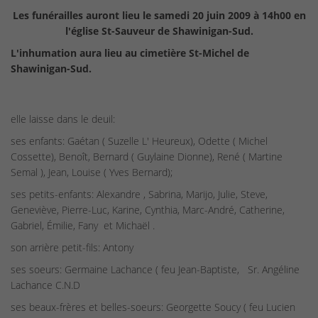
Les funérailles auront lieu le samedi 20 juin 2009 à 14h00 en
l'église St-Sauveur de Shawinigan-Sud.
L'inhumation aura lieu au cimetière St-Michel de
Shawinigan-Sud.
elle laisse dans le deuil:
ses enfants: Gaétan ( Suzelle L' Heureux), Odette ( Michel
Cossette), Benoît, Bernard ( Guylaine Dionne), René ( Martine
Semal ), Jean, Louise ( Yves Bernard);
ses petits-enfants: Alexandre , Sabrina, Marijo, Julie, Steve,
Geneviève, Pierre-Luc, Karine, Cynthia, Marc-André, Catherine,
Gabriel, Émilie, Fany et Michaël .
son arrière petit-fils: Antony
ses soeurs: Germaine Lachance ( feu Jean-Baptiste, Sr. Angéline
Lachance C.N.D
ses beaux-frères et belles-soeurs: Georgette Soucy ( feu Lucien