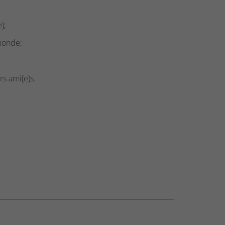
);
ymonde;
rs ami(e)s.