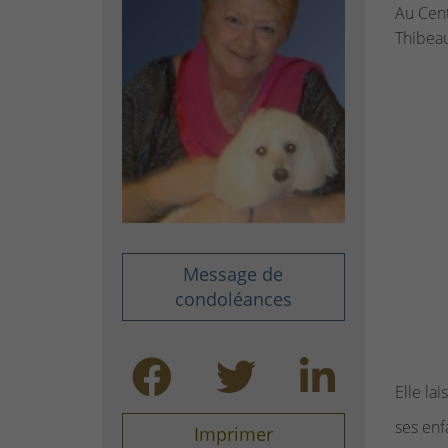
Au Cent
Thibeau
Message de
condoléances
Elle lai
ses enf
Imprimer