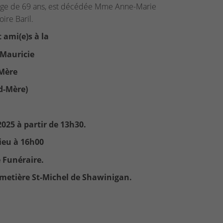
 l'âge de 69 ans, est décédée Mme Anne-Marie
oire Baril.
 ami(e)s à la
 Mauricie
-Mère
d-Mère)
2025 à partir de 13h30.
lieu à 16h00
e Funéraire.
Cimetière St-Michel de Shawinigan.