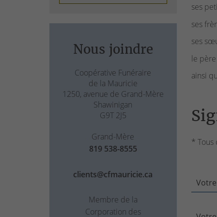
ses pet
ses frè
ses sœu
Nous joindre
le père
Coopérative Funéraire
ainsi q
de la Mauricie
1250, avenue de Grand-Mère
Shawinigan
Sig
G9T 2J5
Grand-Mère
* Tous 
819 538-8555
clients@cfmauricie.ca
Votre
Membre de la
Corporation des
Votre