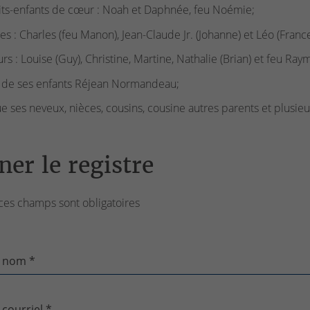
its-enfants de cœur : Noah et Daphnée, feu Noémie;
res : Charles (feu Manon), Jean-Claude Jr. (Johanne) et Léo (France
rs : Louise (Guy), Christine, Martine, Nathalie (Brian) et feu Ra
 de ses enfants Réjean Normandeau;
ue ses neveux, nièces, cousins, cousine autres parents et plusieu
ner le registre
ces champs sont obligatoires
 nom *
 courriel *