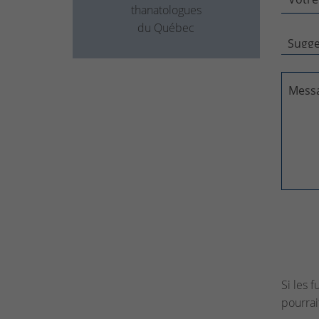
thanatologues
du Québec
Mess
Si les 
pourrai