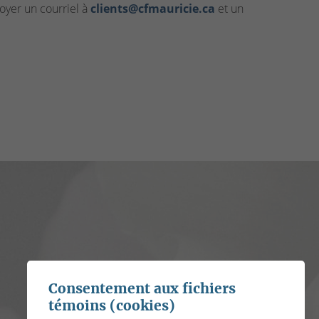
yer un courriel à
clients@cfmauricie.ca
et un
Consentement aux fichiers
témoins (cookies)