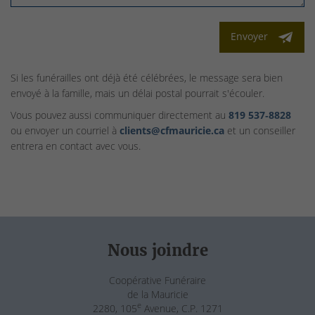
Envoyer
Si les funérailles ont déjà été célébrées, le message sera bien
envoyé à la famille, mais un délai postal pourrait s'écouler.
Vous pouvez aussi communiquer directement au
819 537‑8828
ou envoyer un courriel à
clients@cfmauricie.ca
et un conseiller
entrera en contact avec vous.
Nous joindre
Coopérative Funéraire
de la Mauricie
e
2280, 105
Avenue, C.P. 1271