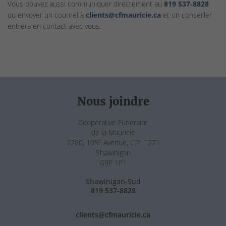
Vous pouvez aussi communiquer directement au
819 537‑8828
ou envoyer un courriel à
clients@cfmauricie.ca
et un conseiller
entrera en contact avec vous.
Nous joindre
Coopérative Funéraire
de la Mauricie
e
2280, 105
Avenue, C.P. 1271
Shawinigan
G9P 1P1
Shawinigan-Sud
819 537-8828
clients@cfmauricie.ca