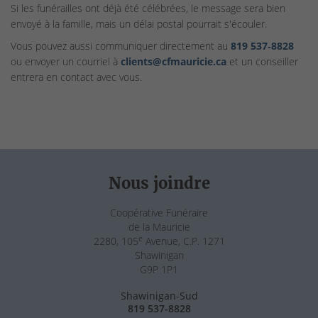
Si les funérailles ont déjà été célébrées, le message sera bien
envoyé à la famille, mais un délai postal pourrait s'écouler.
Vous pouvez aussi communiquer directement au
819 537‑8828
ou envoyer un courriel à
clients@cfmauricie.ca
et un conseiller
entrera en contact avec vous.
Nous joindre
Coopérative Funéraire
de la Mauricie
e
2280, 105
Avenue, C.P. 1271
Shawinigan
G9P 1P1
Shawinigan-Sud
819 537-8828