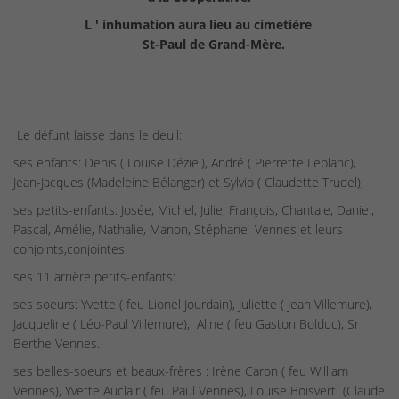
L ' inhumation aura lieu au cimetière
St-Paul de Grand-Mère.
Le défunt laisse dans le deuil:
ses enfants: Denis ( Louise Déziel), André ( Pierrette Leblanc),
Jean-Jacques (Madeleine Bélanger) et Sylvio ( Claudette Trudel);
ses petits-enfants: Josée, Michel, Julie, François, Chantale, Daniel,
Pascal, Amélie, Nathalie, Manon, Stéphane Vennes et leurs
conjoints,conjointes.
ses 11 arrière petits-enfants:
ses soeurs: Yvette ( feu Lionel Jourdain), Juliette ( Jean Villemure),
Jacqueline ( Léo-Paul Villemure), Aline ( feu Gaston Bolduc), Sr
Berthe Vennes.
ses belles-soeurs et beaux-frères : Irène Caron ( feu William
Vennes), Yvette Auclair ( feu Paul Vennes), Louise Boisvert (Claude