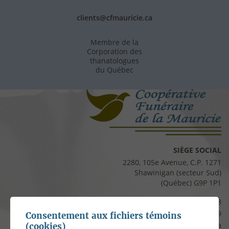
clients@cfmauricie.ca
Membre de la
Corporation des
thanatologues
du Québec
SIÈGE SOCIAL
2280, 105e Avenue, C.P. 1271
Shawinigan (secteur Sud)
(Québec) G9P 1P1
Téléphone :
819 537-8828
Télécopieur :
819 537-8829
Consentement aux fichiers témoins
Courriel :
clients@cfmauricie.ca
(cookies)