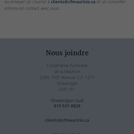
ou envoyer un courriel à
clients@cfmauricie.ca
et un conseiller
entrera en contact avec vous.
Nous joindre
Coopérative Funéraire
de la Mauricie
e
2280, 105
Avenue, C.P. 1271
Shawinigan
G9P 1P1
Shawinigan-Sud
819 537-8828
clients@cfmauricie.ca