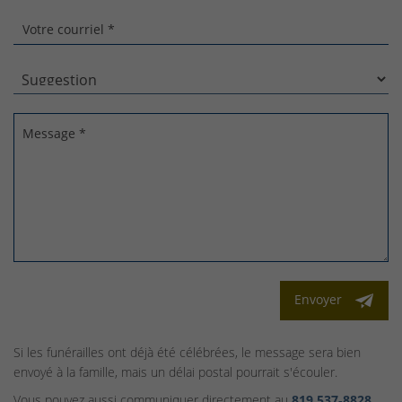
Votre courriel *
Message *
Envoyer
Si les funérailles ont déjà été célébrées, le message sera bien
envoyé à la famille, mais un délai postal pourrait s'écouler.
Vous pouvez aussi communiquer directement au
819 537‑8828