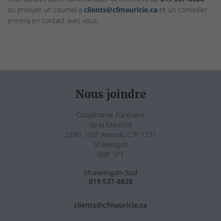
ou envoyer un courriel à
clients@cfmauricie.ca
et un conseiller
entrera en contact avec vous.
Nous joindre
Coopérative Funéraire
de la Mauricie
e
2280, 105
Avenue, C.P. 1271
Shawinigan
G9P 1P1
Shawinigan-Sud
819 537-8828
clients@cfmauricie.ca