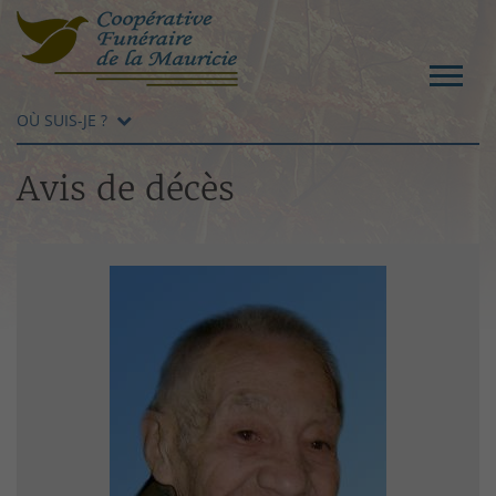
OÙ SUIS-JE ?
Avis de décès