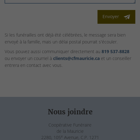
Envoyer
Si les funérailles ont déjà été célébrées, le message sera bien
envoyé à la famille, mais un délai postal pourrait s'écouler.
Vous pouvez aussi communiquer directement au
819 537‑8828
ou envoyer un courriel à
clients@cfmauricie.ca
et un conseiller
entrera en contact avec vous.
Nous joindre
Coopérative Funéraire
de la Mauricie
e
2280, 105
Avenue, C.P. 1271