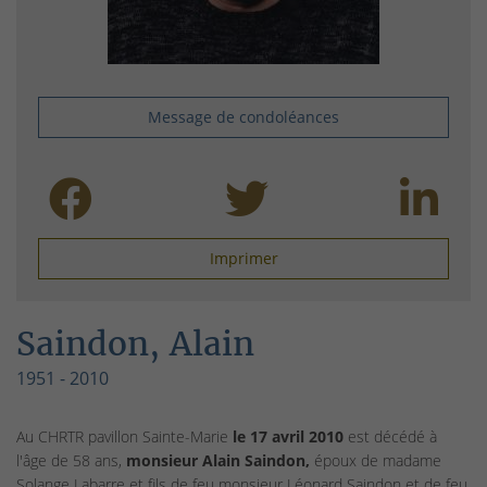
Message de condoléances
Imprimer
Saindon, Alain
1951 - 2010
Au CHRTR pavillon Sainte-Marie
le 17 avril 2010
est décédé à
l'âge de 58 ans,
monsieur Alain Saindon,
époux de madame
Solange Labarre et fils de feu monsieur Léonard Saindon et de feu