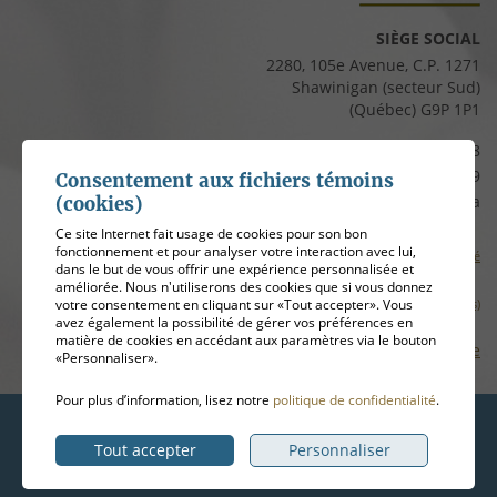
SIÈGE SOCIAL
2280, 105e Avenue, C.P. 1271
Shawinigan (secteur Sud)
(Québec) G9P 1P1
Téléphone :
819 537-8828
Télécopieur :
819 537-8829
Consentement aux fichiers témoins
Courriel :
clients@cfmauricie.ca
(cookies)
Ce site Internet fait usage de cookies pour son bon
fonctionnement et pour analyser votre interaction avec lui,
Conditions d’utilisation et politique de confidentialité
dans le but de vous offrir une expérience personnalisée et
améliorée. Nous n'utiliserons des cookies que si vous donnez
votre consentement en cliquant sur «Tout accepter». Vous
Gérer mes témoins (cookies)
avez également la possibilité de gérer vos préférences en
matière de cookies en accédant aux paramètres via le bouton
Plan de site
«Personnaliser».
Pour plus d’information, lisez notre
politique de confidentialité
.
Hébergement
ADN communication
Tout accepter
Personnaliser
© 2026
Coopérative funéraire de la Mauricie
, tous droits réservés