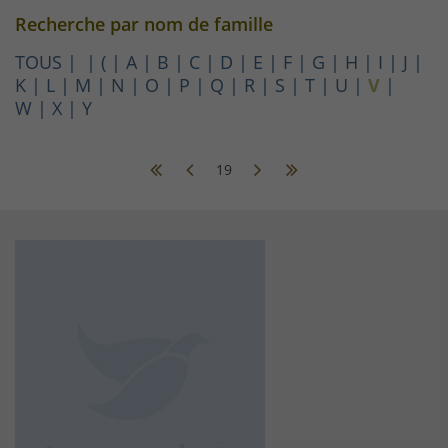
Recherche par nom de famille
TOUS
(
A
B
C
D
E
F
G
H
I
J
K
L
M
N
O
P
Q
R
S
T
U
V
W
X
Y
19