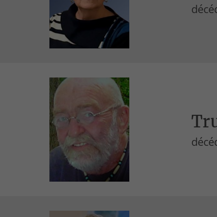
décé
Tru
décéd