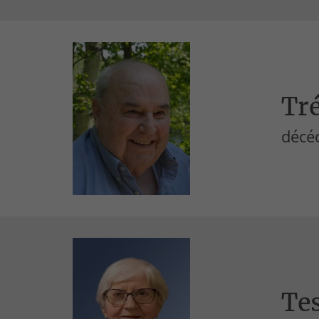
Tré
décéd
Te