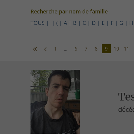
Recherche par nom de famille
TOUS
(
A
B
C
D
E
F
G
H
1
...
6
7
8
9
10
11
Tes
décéd