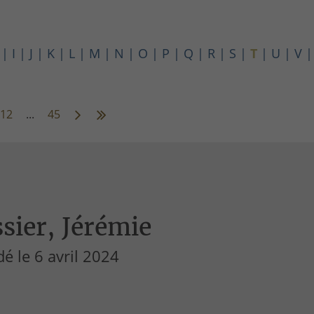
I
J
K
L
M
N
O
P
Q
R
S
T
U
V
12
...
45
sier, Jérémie
é le 6 avril 2024