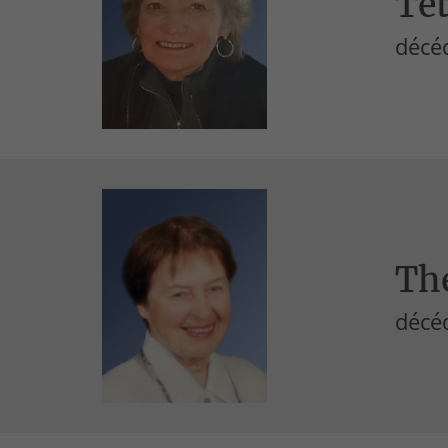
Tét
décéd
Th
décéd