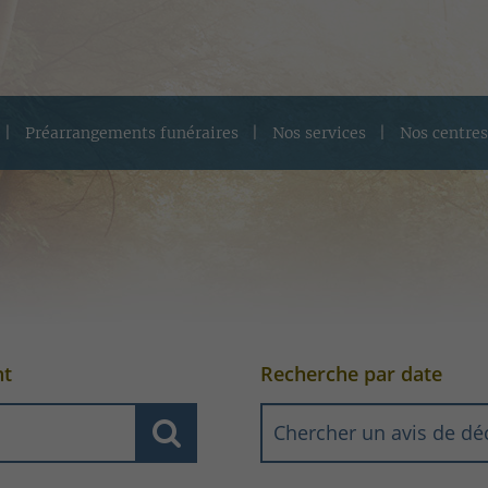
Préarrangements funéraires
Nos services
Nos centres
nt
Recherche par date