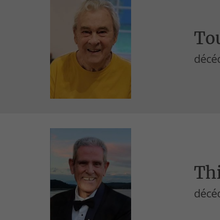
To
décéd
Thi
décéd