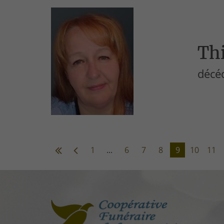
Thi
décé
1
...
6
7
8
9
10
11