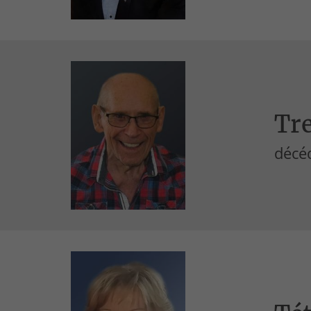
Tr
décéd