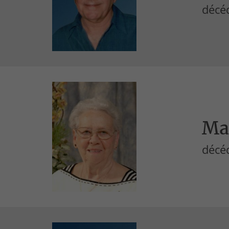
décéd
Ma
décéd