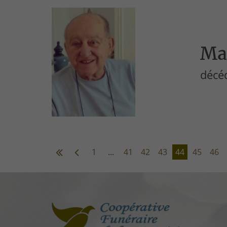
Ma
décéd
1
...
41
42
43
44
45
46