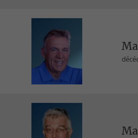
Ma
décéd
Ma