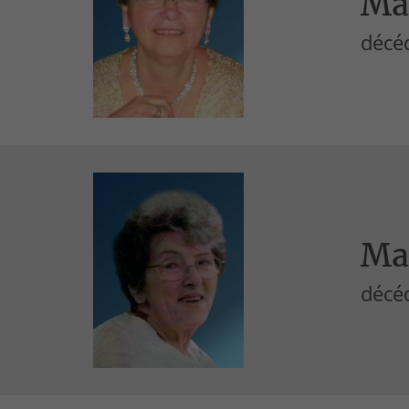
Ma
décéd
Mas
décéd