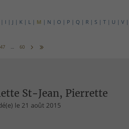
I
J
K
L
M
N
O
P
Q
R
S
T
U
V
47
...
60
ette St-Jean, Pierrette
é(e) le 21 août 2015