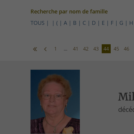
Recherche par nom de famille
TOUS
(
A
B
C
D
E
F
G
H
1
...
41
42
43
44
45
46
Mil
décéd