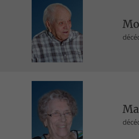
Mor
décéd
Mau
décéd