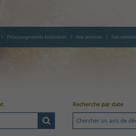
Préarrangements funéraires
Nos services
Nos centres
nt
Recherche par date