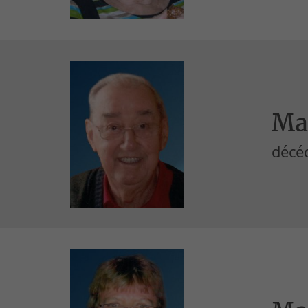
Ma
décéd