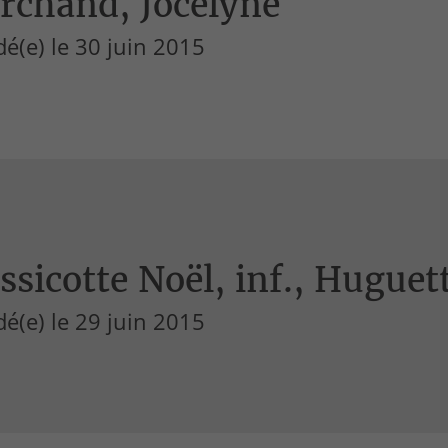
rchand, Jocelyne
é(e) le 30 juin 2015
sicotte Noël, inf., Huguet
é(e) le 29 juin 2015