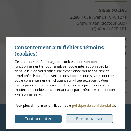
SIÈGE SOCIAL
2280, 105e Avenue, C.P. 1271
Shawinigan (secteur Sud)
(Québec) G9P 1P1
Téléphone :
819 537-8828
Télécopieur :
819 537-8829
Consentement aux fichiers témoins
Courriel :
clients@cfmauricie.ca
(cookies)
Ce site Internet fait usage de cookies pour son bon
fonctionnement et pour analyser votre interaction avec lui,
Conditions d’utilisation et politique de confidentialité
dans le but de vous offrir une expérience personnalisée et
améliorée. Nous n'utiliserons des cookies que si vous donnez
votre consentement en cliquant sur «Tout accepter». Vous
Gérer mes témoins (cookies)
avez également la possibilité de gérer vos préférences en
matière de cookies en accédant aux paramètres via le bouton
Plan de site
«Personnaliser».
Pour plus d’information, lisez notre
politique de confidentialité
.
Hébergement
ADN communication
Tout accepter
Personnaliser
© 2026
Coopérative funéraire de la Mauricie
, tous droits réservés