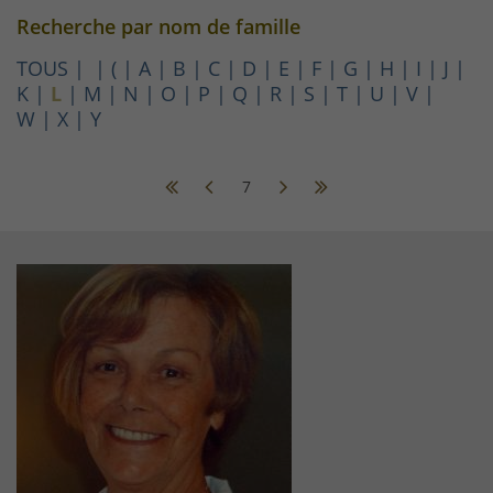
Recherche par nom de famille
TOUS
(
A
B
C
D
E
F
G
H
I
J
K
L
M
N
O
P
Q
R
S
T
U
V
W
X
Y
7