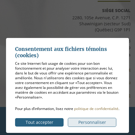
SIÈGE SOCIAL
2280, 105e Avenue, C.P. 1271
Shawinigan (secteur Sud)
(Québec) G9P 1P1
Téléphone :
819 537-8828
Télécopieur :
819 537-8829
Consentement aux fichiers témoins
Courriel :
clients@cfmauricie.ca
(cookies)
Ce site Internet fait usage de cookies pour son bon
fonctionnement et pour analyser votre interaction avec lui,
Conditions d’utilisation et politique de confidentialité
dans le but de vous offrir une expérience personnalisée et
améliorée. Nous n'utiliserons des cookies que si vous donnez
votre consentement en cliquant sur «Tout accepter». Vous
Gérer mes témoins (cookies)
avez également la possibilité de gérer vos préférences en
matière de cookies en accédant aux paramètres via le bouton
Plan de site
«Personnaliser».
Pour plus d’information, lisez notre
politique de confidentialité
.
Hébergement
ADN communication
Tout accepter
Personnaliser
© 2026
Coopérative funéraire de la Mauricie
, tous droits réservés