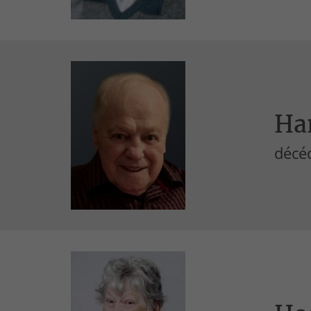
Ha
décéd