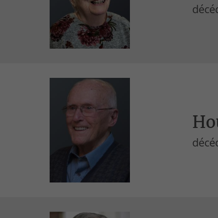
décé
Hou
décé