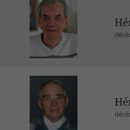
Hé
décéd
Hé
décéd