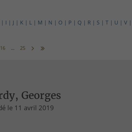
I
J
K
L
M
N
O
P
Q
R
S
T
U
V
16
...
25
rdy, Georges
é le 11 avril 2019