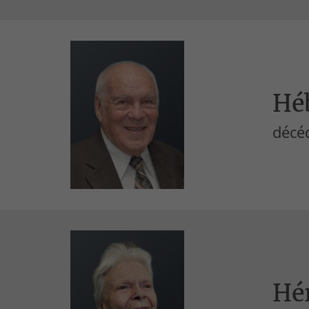
Hé
décéd
Hér