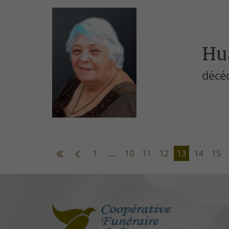
Hu
décé
1
...
10
11
12
13
14
15