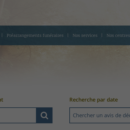
Préarrangements funéraires
Nos services
Nos centres
nt
Recherche par date