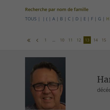
Recherche par nom de famille
TOUS
(
A
B
C
D
E
F
G
H
1
...
10
11
12
13
14
15
Ha
décéd