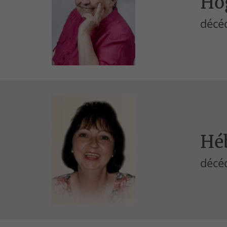
Ho
décéd
Héb
décé