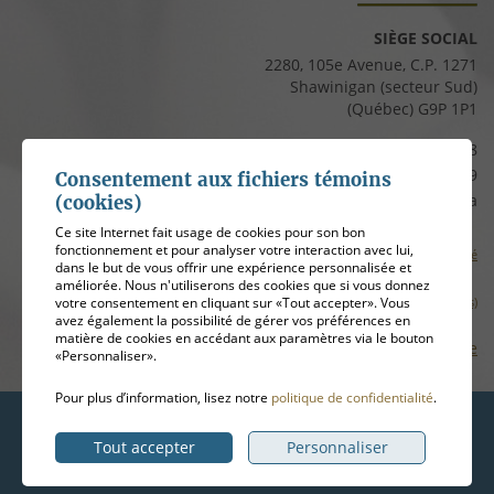
SIÈGE SOCIAL
2280, 105e Avenue, C.P. 1271
Shawinigan (secteur Sud)
(Québec) G9P 1P1
Téléphone :
819 537-8828
Télécopieur :
819 537-8829
Consentement aux fichiers témoins
Courriel :
clients@cfmauricie.ca
(cookies)
Ce site Internet fait usage de cookies pour son bon
fonctionnement et pour analyser votre interaction avec lui,
Conditions d’utilisation et politique de confidentialité
dans le but de vous offrir une expérience personnalisée et
améliorée. Nous n'utiliserons des cookies que si vous donnez
votre consentement en cliquant sur «Tout accepter». Vous
Gérer mes témoins (cookies)
avez également la possibilité de gérer vos préférences en
matière de cookies en accédant aux paramètres via le bouton
Plan de site
«Personnaliser».
Pour plus d’information, lisez notre
politique de confidentialité
.
Hébergement
ADN communication
Tout accepter
Personnaliser
© 2026
Coopérative funéraire de la Mauricie
, tous droits réservés