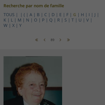
Recherche par nom de famille
TOUS
(
A
B
C
D
E
F
G
H
I
J
K
L
M
N
O
P
Q
R
S
T
U
V
W
X
Y
89