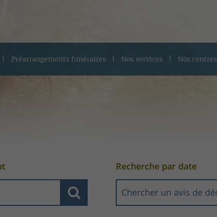
Préarrangements funéraires
Nos services
Nos centres
nt
Recherche par date