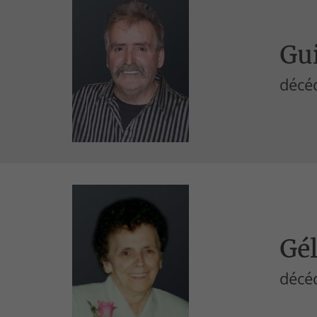
Gu
décé
Gél
décé