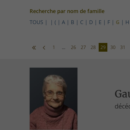
Recherche par nom de famille
TOUS
(
A
B
C
D
E
F
G
H
1
...
26
27
28
29
30
31
Gau
décéd