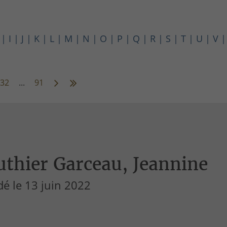
I
J
K
L
M
N
O
P
Q
R
S
T
U
V
32
...
91
thier Garceau, Jeannine
é le 13 juin 2022