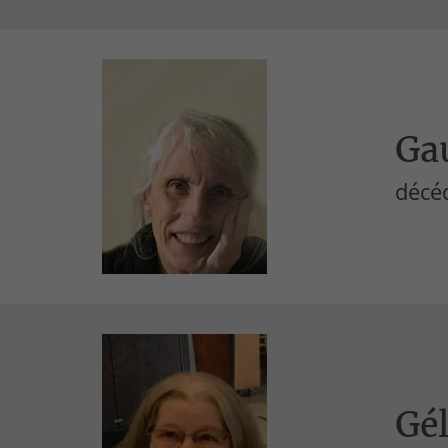
Ga
décéd
Gél