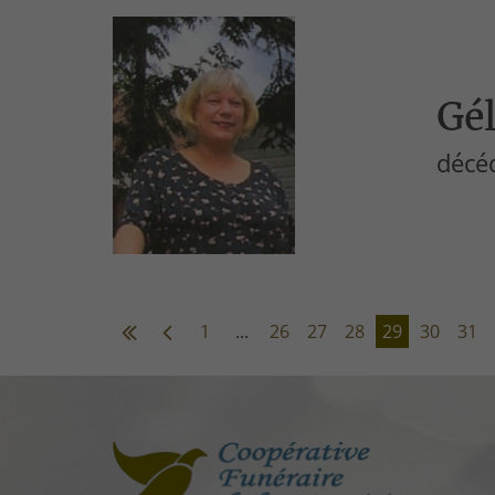
Gél
décéd
1
...
26
27
28
29
30
31