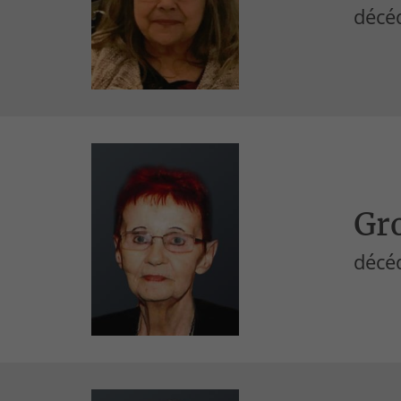
décéd
Gr
décéd