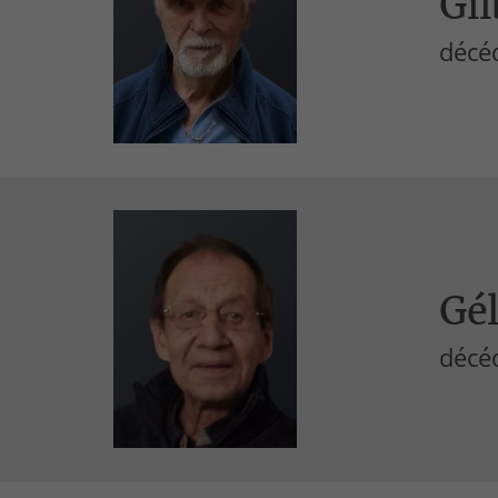
Gil
décéd
Gél
décéd