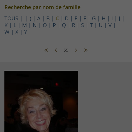
Recherche par nom de famille
TOUS
(
A
B
C
D
E
F
G
H
I
J
K
L
M
N
O
P
Q
R
S
T
U
V
W
X
Y
55