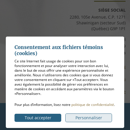
SIÈGE SOCIAL
2280, 105e Avenue, C.P. 1271
Shawinigan (secteur Sud)
(Québec) G9P 1P1
Téléphone :
819 537-8828
Télécopieur :
819 537-8829
Consentement aux fichiers témoins
Courriel :
clients@cfmauricie.ca
(cookies)
Ce site Internet fait usage de cookies pour son bon
fonctionnement et pour analyser votre interaction avec lui,
Conditions d’utilisation et politique de confidentialité
dans le but de vous offrir une expérience personnalisée et
améliorée. Nous n'utiliserons des cookies que si vous donnez
votre consentement en cliquant sur «Tout accepter». Vous
Gérer mes témoins (cookies)
avez également la possibilité de gérer vos préférences en
matière de cookies en accédant aux paramètres via le bouton
Plan de site
«Personnaliser».
Pour plus d’information, lisez notre
politique de confidentialité
.
Hébergement
ADN communication
Tout accepter
Personnaliser
© 2026
Coopérative funéraire de la Mauricie
, tous droits réservés