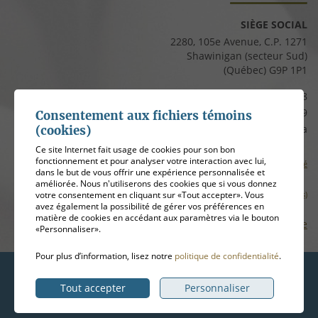
SIÈGE SOCIAL
2280, 105e Avenue, C.P. 1271
Shawinigan (secteur Sud)
(Québec) G9P 1P1
Téléphone :
819 537-8828
Télécopieur :
819 537-8829
Consentement aux fichiers témoins
Courriel :
clients@cfmauricie.ca
(cookies)
Ce site Internet fait usage de cookies pour son bon
fonctionnement et pour analyser votre interaction avec lui,
Conditions d’utilisation et politique de confidentialité
dans le but de vous offrir une expérience personnalisée et
améliorée. Nous n'utiliserons des cookies que si vous donnez
votre consentement en cliquant sur «Tout accepter». Vous
Gérer mes témoins (cookies)
avez également la possibilité de gérer vos préférences en
matière de cookies en accédant aux paramètres via le bouton
Plan de site
«Personnaliser».
Pour plus d’information, lisez notre
politique de confidentialité
.
Hébergement
ADN communication
Tout accepter
Personnaliser
© 2026
Coopérative funéraire de la Mauricie
, tous droits réservés