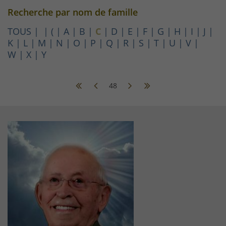
Recherche par nom de famille
TOUS
(
A
B
C
D
E
F
G
H
I
J
K
L
M
N
O
P
Q
R
S
T
U
V
W
X
Y
48