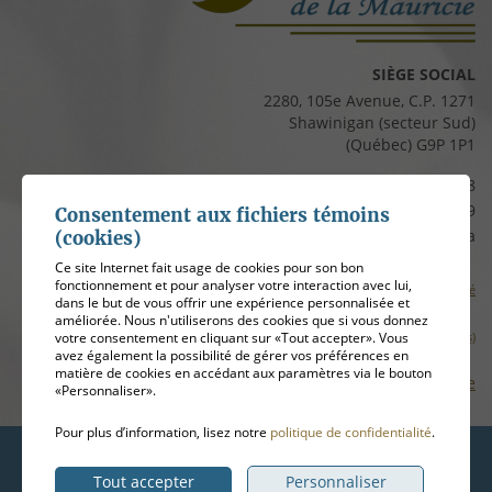
SIÈGE SOCIAL
2280, 105e Avenue, C.P. 1271
Shawinigan (secteur Sud)
(Québec) G9P 1P1
Téléphone :
819 537-8828
Télécopieur :
819 537-8829
Consentement aux fichiers témoins
Courriel :
clients@cfmauricie.ca
(cookies)
Ce site Internet fait usage de cookies pour son bon
fonctionnement et pour analyser votre interaction avec lui,
Conditions d’utilisation et politique de confidentialité
dans le but de vous offrir une expérience personnalisée et
améliorée. Nous n'utiliserons des cookies que si vous donnez
votre consentement en cliquant sur «Tout accepter». Vous
Gérer mes témoins (cookies)
avez également la possibilité de gérer vos préférences en
matière de cookies en accédant aux paramètres via le bouton
Plan de site
«Personnaliser».
Pour plus d’information, lisez notre
politique de confidentialité
.
Hébergement
ADN communication
Tout accepter
Personnaliser