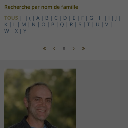
Recherche par nom de famille
TOUS
(
A
B
C
D
E
F
G
H
I
J
K
L
M
N
O
P
Q
R
S
T
U
V
W
X
Y
8